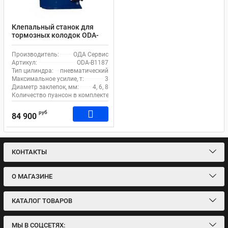
Клепальный станок для
тормозных колодок ODA-
B1187 пневматический 3 т
Производитель:
ОДА Сервис
Артикул:
ODA-B1187
Тип цилиндра:
пневматический
Максимальное усилие, т:
3
Диаметр заклепок, мм:
4, 6, 8
Количество пуансон в комплекте, шт:
8
руб
84 900
КОНТАКТЫ
О МАГАЗИНЕ
КАТАЛОГ ТОВАРОВ
МЫ В СОЦСЕТЯХ: