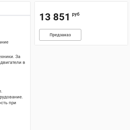
13 851
руб
Предзаказ
ание
хники. За
 двигатели в
е.
рудование.
ость при