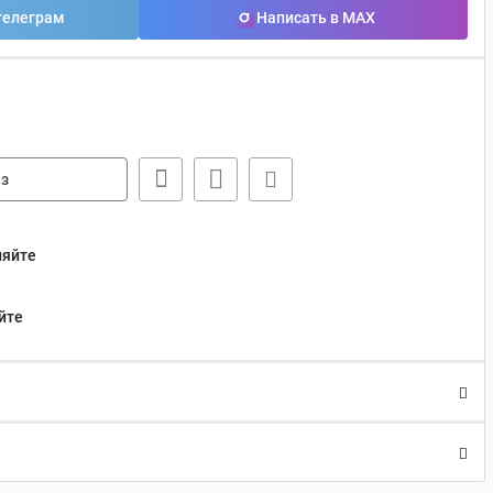
телеграм
Написать в MAX
з
няйте
йте