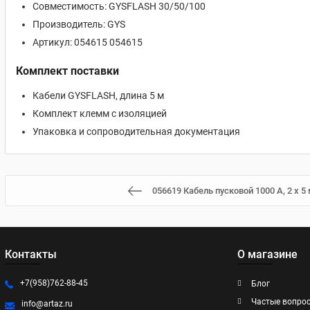
Совместимость: GYSFLASH 30/50/100
Производитель: GYS
Артикул: 054615 054615
Комплект поставки
Кабели GYSFLASH, длина 5 м
Комплект клемм с изоляцией
Упаковка и сопроводительная документация
056619 Кабель пусковой 1000 A, 2 x 5 
Контакты
О магазине
+7(958)762-88-45
Блог
Частые вопро
info@artaz.ru