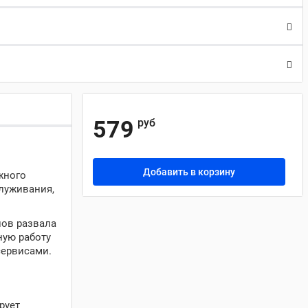
579
руб
Добавить в корзину
жного
луживания,
лов развала
ную работу
сервисами.
рует