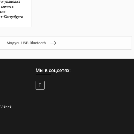
 и упаковка
о менять
тик.
кт-Петербурге
Модуль USB-Bluetooth
Мы в соцсетях:
пление