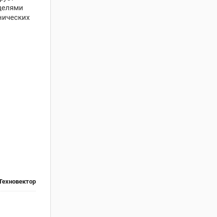
делями
нических
Техновектор