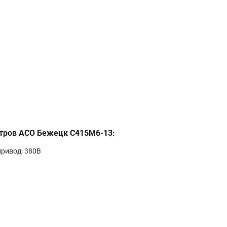
итров АСО Бежецк С415М6-13:
ривод, 380В