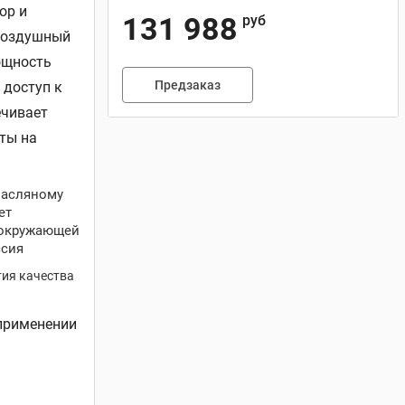
ор и
131 988
руб
 Воздушный
ощность
Предзаказ
 доступ к
ечивает
ты на
масляному
ет
 окружающей
ссия
тия качества
применении