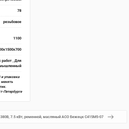
78
резьбовое
1100
00x1500x700
 работ , Для
омышленный
 и упаковка
о менять
тик.
кт-Петербурге
 380В, 7.5 кВт, ременной, масляный АСО Бежецк С415М5-07