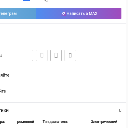
телеграм
Написать в MAX
з
няйте
йте
тики
ра:
ременной
Тип двигателя:
Электрический