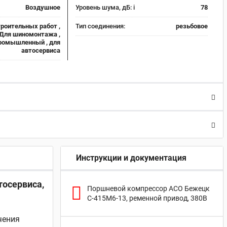
Воздушное
Уровень шума, дБ:
i
78
роительных работ ,
Тип соединения:
резьбовое
Для шиномонтажа ,
ромышленный , для
автосервиса
Инструкции и документация
тосервиса,
Поршневой компрессор АСО Бежецк
С-415М6-13, ременной привод, 380В
чения