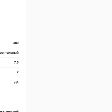
380
изонтальный
7.5
2
Да
ектрический