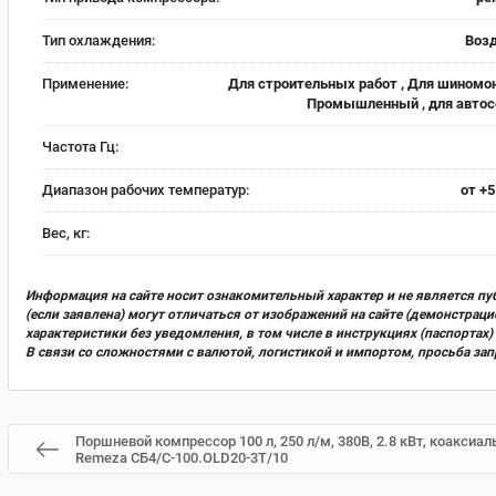
Тип охлаждения:
Воз
Применение:
Для строительных работ , Для шиномо
Промышленный , для автос
Частота Гц:
Диапазон рабочих температур:
от +5
Вес, кг:
Информация на сайте носит ознакомительный характер и не является пу
(если заявлена) могут отличаться от изображений на сайте (демонстра
характеристики без уведомления, в том числе в инструкциях (паспорта
В связи со сложностями с валютой, логистикой и импортом, просьба за
Поршневой компрессор 100 л, 250 л/м, 380В, 2.8 кВт, коакси
Remeza СБ4/С-100.OLD20-3T/10