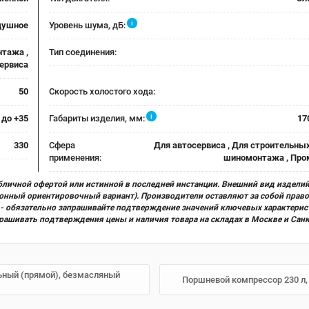
i
душное
Уровень шума, дБ:
нтажа ,
Тип соединения:
ервиса
50
Скорость холостого хода:
i
 до +35
Габариты изделия, мм:
17
330
Сфера
Для автосервиса , Для строительных
применения:
шиномонтажа , Пр
бличной офертой или истинной в последней инстанции. Внешний вид изделий
ционный ориентировочный вариант). Производители оставляют за собой прав
х) - обязательно запрашивайте подтверждение значений ключевых характерис
прашивать подтверждения цены и наличия товара на складах в Москве и Сан
альный (прямой), безмасляный
Поршневой компрессор 230 л,