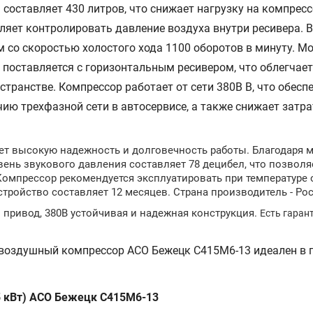
оставляет 430 литров, что снижает нагрузку на компресс
ляет контролировать давление воздуха внутри ресивера.
 со скоростью холостого хода 1100 оборотов в минуту. М
 поставляется c горизонтальным ресивером, что облегчает
странстве. Компрессор работает от сети 380В В, что обесп
ю трехфазной сети в автосервисе, а также снижает затра
ет высокую надежность и долговечность работы. Благодаря 
ень звукового давления составляет 78 децибел, что позволя
Компрессор рекомендуется эксплуатировать при температуре
устройство составляет 12 месяцев. Страна производитель - Ро
привод, 380В устойчивая и надежная конструкция.
Есть гаран
 воздушный компрессор АСО Бежецк С415М6-13 идеален в 
5 кВт) АСО Бежецк С415М6-13