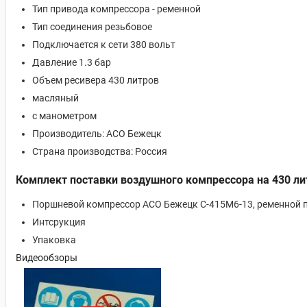
Тип привода компрессора - ременной
Тип соединения резьбовое
Подключается к сети 380 вольт
Давление 1.3 бар
Объем ресивера 430 литров
масляный
с манометром
Производитель: АСО Бежецк
Страна производства: Россия
Комплект поставки воздушного компрессора на 430 л
Поршневой компрессор АСО Бежецк С-415М6-13, ременной п
Интсрукция
Упаковка
Видеообзоры