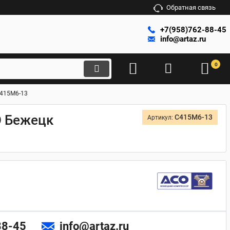
Обратная связь
+7(958)762-88-45
info@artaz.ru
0
С415М6-13
О Бежецк
С415М6-13
Артикул:
88-45
info@artaz.ru