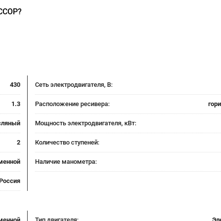
ССОР?
430
Сеть электродвигателя, В:
1.3
Расположение ресивера:
гор
сляный
Мощность электродвигателя, кВт:
2
Количество ступеней:
менной
Наличие манометра:
Россия
менной
Тип двигателя:
Эл