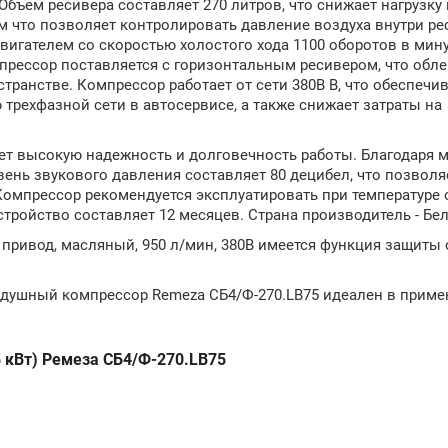
бъем ресивера составляет 270 литров, что снижает нагрузку 
 что позволяет контролировать давление воздуха внутри ре
игателем со скоростью холостого хода 1100 оборотов в мину
прессор поставляется c горизонтальным ресивером, что обле
транстве. Компрессор работает от сети 380В В, что обеспечи
трехфазной сети в автосервисе, а также снижает затраты на
ет высокую надежность и долговечность работы. Благодаря 
ень звукового давления составляет 80 децибел, что позволя
Компрессор рекомендуется эксплуатировать при температуре
устройство составляет 12 месяцев. Страна производитель - Бе
привод, масляный, 950 л/мин, 380В имеется функция защиты 
здушный компрессор Remeza СБ4/Ф-270.LB75 идеален в приме
 кВт) Ремеза СБ4/Ф-270.LB75