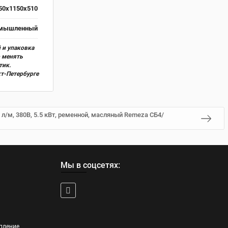
50x1150x510
ромышленный
 и упаковка
о менять
тик.
кт-Петербурге
 л/м, 380В, 5.5 кВт, ременной, масляный Remeza СБ4/
Мы в соцсетях:
пление