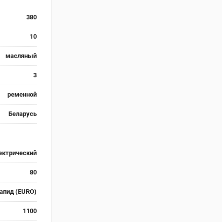
380
10
масляный
3
ременной
Беларусь
ектрический
80
апид (EURO)
1100