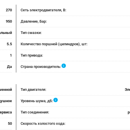
270
Сеть электродвигателя, В:
950
Давление, Бар:
альный
Тип смазки:
5.5
Количество поршней (цилиндров), шт:
1
Тип привода:
i
Да
Страна производитель:
менной
Тип двигателя:
Эл
i
душное
Уровень шума, дБ:
сервиса
Тип соединения:
р
50
Скорость холостого хода: