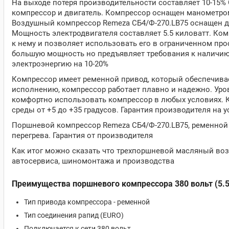
На выходе потеря производительности составляет 10-15% О
компрессор и двигатель. Компрессор оснащен манометром
Воздушный компрессор Remeza СБ4/Ф-270.LB75 оснащен дв
Мощность электродвигателя составляет 5.5 киловатт. Ком
к нему и позволяет использовать его в ограниченном прос
большую мощность но предъявляет требования к наличию 
электроэнергию на 10-20%
Компрессор имеет ременной привод, который обеспечива
исполнению, компрессор работает плавно и надежно. Уров
комфортно использовать компрессор в любых условиях. 
среды от +5 до +35 градусов. Гарантия производителя на 
Поршневой компрессор Remeza СБ4/Ф-270.LB75, ременной 
перегрева. Гарантия от производителя
Как итог можно сказать что трехпоршневой масляный во
автосервиса, шиномонтажа и производства
Преимущества поршневого компрессора 380 вольт (5.5
Тип привода компрессора - ременной
Тип соединения рапид (EURO)
Подключается к сети 380 вольт