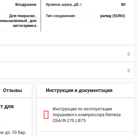
Воздушное
Уровень шума, дБ:
i
80
Для покраски ,
Тип соединения:
рапид (EURO)
ромышленный , для
автосервиса
Отзывы
Инструкции и документация
т для
Инструкция по эксплуатации
поршневого компрессора Remeza
СБ4/Ф-270.LB75
я
 до 10 бар.