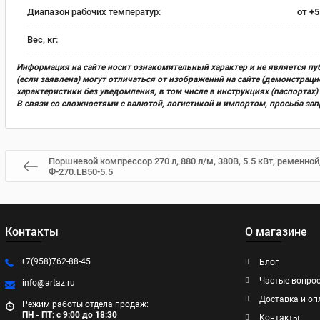
Диапазон рабочих температур:
от +5
Вес, кг:
Информация на сайте носит ознакомительный характер и не является пу
(если заявлена) могут отличаться от изображений на сайте (демонстра
характеристики без уведомления, в том числе в инструкциях (паспорта
В связи со сложностями с валютой, логистикой и импортом, просьба за
Поршневой компрессор 270 л, 880 л/м, 380В, 5.5 кВт, ременно
Ф-270.LB50-5.5
Контакты
О магазине
+7(958)762-88-45
Блог
Частые вопро
info@artaz.ru
Доставка и оп
Режим работы отдела продаж:
ПН - ПТ: с 9:00 до 18:30
Контакты