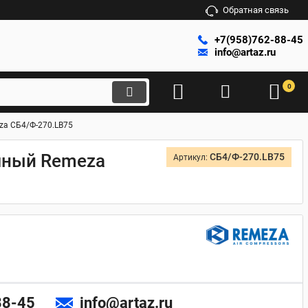
Обратная связь
+7(958)762-88-45
info@artaz.ru
0
eza СБ4/Ф-270.LB75
ляный Remeza
СБ4/Ф-270.LB75
Артикул:
88-45
info@artaz.ru