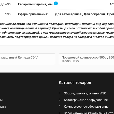
i
 до +35
Габариты изделия, мм:
16
195
Сфера применения:
Для автосервиса , Для покраски , П
бличной офертой или истинной в последней инстанции. Внешний вид изделий
ционный ориентировочный вариант). Производители оставляют за собой прав
х) - обязательно запрашивайте подтверждение значений ключевых характерис
прашивать подтверждения цены и наличия товара на складах в Москве и Сан
й, масляный Remeza СБ4/
Поршневой компрессор 500 л, 950
Ф-500.LB75
Каталог товаров
Оборудование для мини АЗС
сы
Автосервисное оборудование
лата
Компрессорное оборудование
Водоснабжение, канализация, ото