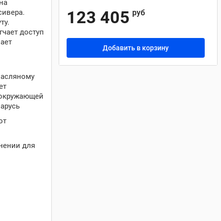
на
123 405
сивера.
руб
ту.
гчает доступ
вает
Добавить в корзину
масляному
ет
 окружающей
ларусь
от
нении для