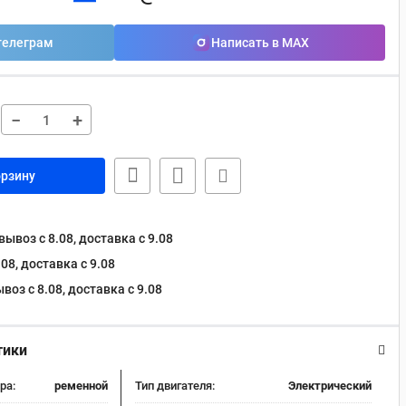
телеграм
Написать в MAX
−
+
орзину
ывоз с 8.08, доставка c 9.08
08, доставка c 9.08
оз с 8.08, доставка c 9.08
тики
ра:
ременной
Тип двигателя:
Электрический