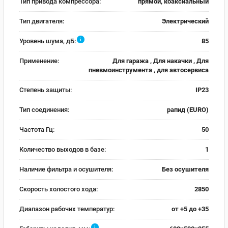
Тип привода компрессора:
прямой, коаксиальный
Тип двигателя:
Электрический
i
Уровень шума, дБ:
85
Применение:
Для гаража , Для накачки , Для
пневмоинструмента , для автосервиса
Степень защиты:
IP23
Тип соединения:
рапид (EURO)
Частота Гц:
50
Количество выходов в базе:
1
Наличие фильтра и осушителя:
Без осушителя
Скорость холостого хода:
2850
Диапазон рабочих температур:
от +5 до +35
i