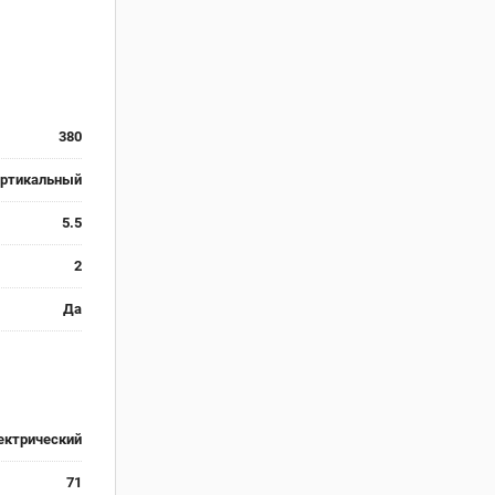
380
ертикальный
5.5
2
Да
ектрический
71