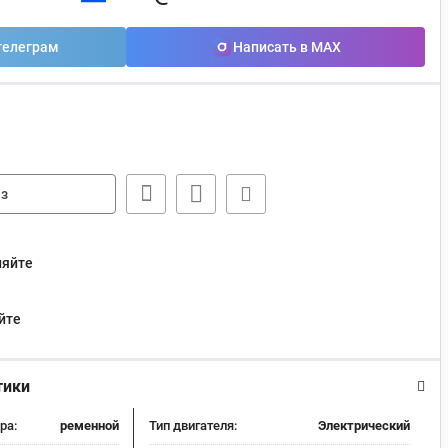
телеграм
Написать в MAX
з
няйте
йте
тики
ра:
ременной
Тип двигателя:
Электрический