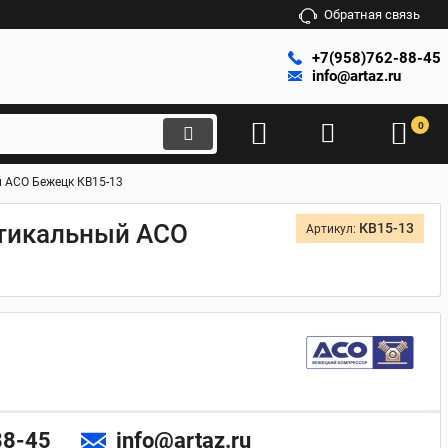
Обратная связь
+7(958)762-88-45
info@artaz.ru
0
й АСО Бежецк КВ15-13
ртикальный АСО
КВ15-13
Артикул:
88-45
info@artaz.ru