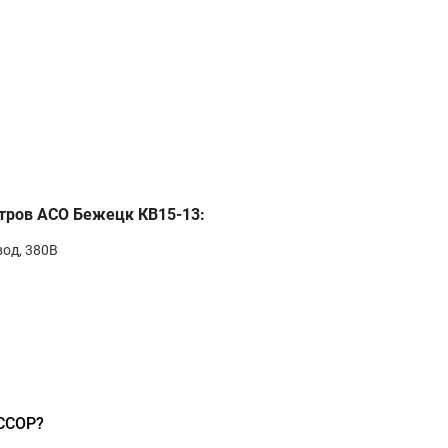
итров АСО Бежецк КВ15-13:
од, 380В
ССОР?