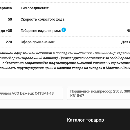
сервиса
Тип соединения:
50
Скорость холостого хода:
i
 до +35
Габариты изделия, мм:
9
270
Сфера применения:
Для 
бличной офертой или истинной в последней инстанции. Внешний вид изделий
ционный ориентировочный вариант). Производители оставляют за собой прав
х) - обязательно запрашивайте подтверждение значений ключевых характерис
прашивать подтверждения цены и наличия товара на складах в Москве и Сан
Поршневой компрессор 250 л, 380
асляный АСО Бежецк С415М1-13
КВ15-07
Каталог товаров