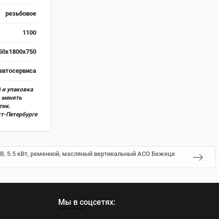
резьбовое
1100
50x1800x750
автосервиса
 и упаковка
о менять
тик.
кт-Петербурге
В, 5.5 кВт, ременной, масляный вертикальный АСО Бежецк
Мы в соцсетях: