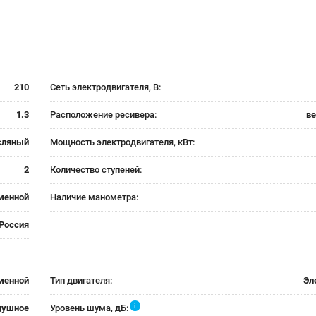
210
Сеть электродвигателя, В:
1.3
Расположение ресивера:
в
сляный
Мощность электродвигателя, кВт:
2
Количество ступеней:
менной
Наличие манометра:
Россия
менной
Тип двигателя:
Эл
i
душное
Уровень шума, дБ: