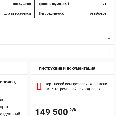
Воздушное
Уровень шума, дБ:
i
71
для автосервиса
Тип соединения:
резьбовое
Инструкции и документация
ервиса,
Поршневой компрессор АСО Бежецк
КВ15-13, ременной привод, 380В
ния
ор и
149 500
руб
 Воздушный