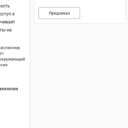
ность
Предзаказ
оступ к
ечивает
ты на
масляному
ет
 окружающей
ссия
именении