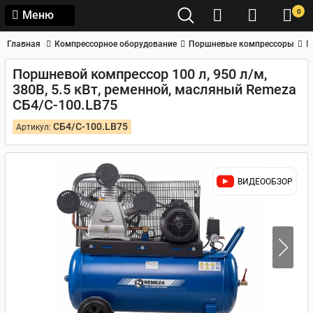
0
Меню
Главная
Компрессорное оборудование
Поршневые компрессоры
П
Поршневой компрессор 100 л, 950 л/м,
380В, 5.5 кВт, ременной, масляный Remeza
СБ4/С-100.LB75
СБ4/С-100.LB75
Артикул:
ВИДЕООБЗОР