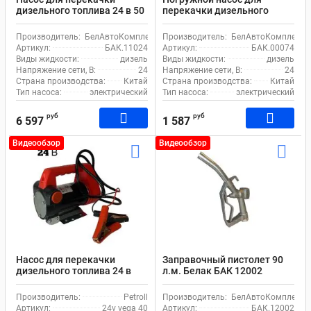
дизельного топлива 24 в 50
перекачки дизельного
л/м БелАк Стандарт
топлива 24в 35 л.м. 50 мм
БАК.11024
Белавтокомплект БАК
Производитель:
БелАвтоКомплект
Производитель:
БелАвтоКомплект
00074
Артикул:
БАК.11024
Артикул:
БАК.00074
Виды жидкости:
дизель
Виды жидкости:
дизель
Напряжение сети, В:
24
Напряжение сети, В:
24
Страна производства:
Китай
Страна производства:
Китай
Тип насоса:
электрический
Тип насоса:
электрический
руб
руб
6 597
1 587
Видеообзор
Видеообзор
Насос для перекачки
Заправочный пистолет 90
дизельного топлива 24 в
л.м. Белак БАК 12002
Petroll Vega 40 л.м.
ручной алюминиевый
Производитель:
Petroll
Производитель:
БелАвтоКомплект
Артикул:
24v vega 40
Артикул:
БАК.12002