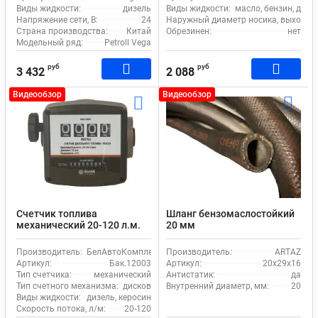
Виды жидкости:
дизель
Виды жидкости:
масло, бензин, дизе
Напряжение сети, В:
24
Наружный диаметр носика, выходное 
Страна производства:
Китай
Обрезинен:
нет
Модельный ряд:
Petroll Vega
руб
руб
3 432
2 088
Видеообзор
Видеообзор
Счетчик топлива
Шланг бензомаслостойкий
механический 20-120 л.м.
20 мм
Белак бак.12003 для
дизеля
Производитель:
БелАвтоКомплект
Производитель:
ARTAZ
Артикул:
Бак.12003
Артикул:
20х29х16
Тип счетчика:
механический
Антистатик:
да
Тип счетного механизма:
дисковой
Внутренний диаметр, мм:
20
Виды жидкости:
дизель, керосин
Скорость потока, л/м:
20-120