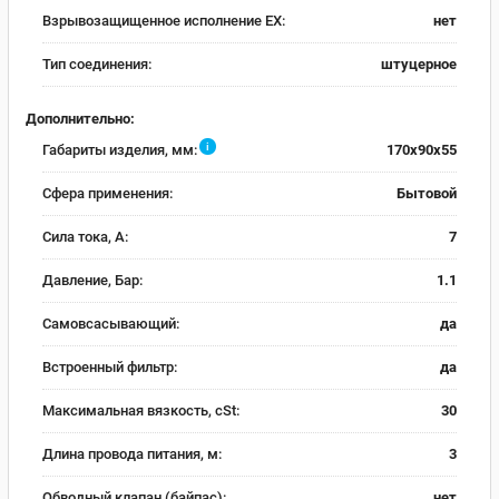
Взрывозащищенное исполнение EX:
нет
Тип соединения:
штуцерное
Дополнительно:
i
Габариты изделия, мм:
170x90x55
Сфера применения:
Бытовой
Сила тока, А:
7
Давление, Бар:
1.1
Самовсасывающий:
да
Встроенный фильтр:
да
Максимальная вязкость, cSt:
30
Длина провода питания, м:
3
Обводный клапан (байпас):
нет