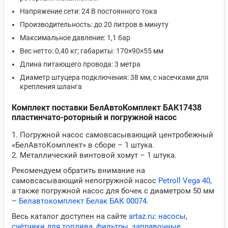
Напряжение сети: 24 В постоянного тока
Производительность: до 20 литров в минуту
Максимальное давление: 1,1 бар
Вес нетто: 0,40 кг; габариты: 170×90×55 мм
Длина питающего провода: 3 метра
Диаметр штуцера подключения: 38 мм, с насечками для
крепления шланга
Комплект поставки БелАвтоКомплект БАК17438
пластинчато-роторный и погружной насос
1. Погружной насос самовсасывающий центробежный
«БелАвтоКомплект» в сборе – 1 штука.
2. Металлический винтовой хомут – 1 штука.
Рекомендуем обратить внимание на
самовсасывающий непогружной насос
Petroll Vega 40
,
а также погружной насос для бочек с диаметром 50 мм
–
Белавтокомплект Белак БАК 00074
.
Весь каталог доступен на сайте
artaz.ru
:
насосы
,
счётчики для топлива
,
фильтры
,
заправочные