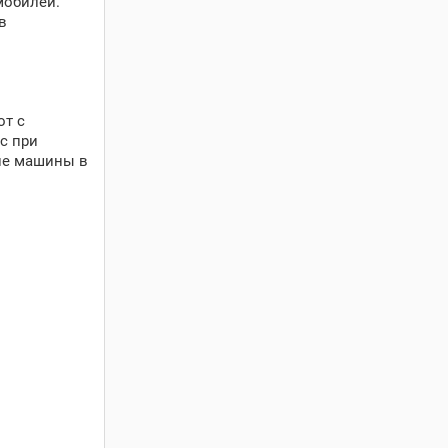
мобилей.
в
от с
с при
ие машины в