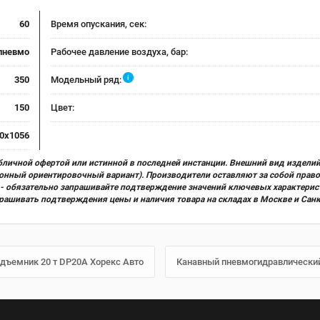
60
Время опускания, сек:
пневмо
Рабочее давление воздуха, бар:
i
350
Модельный ряд:
150
Цвет:
0х1056
бличной офертой или истинной в последней инстанции. Внешний вид изделий
ционный ориентировочный вариант). Производители оставляют за собой прав
х) - обязательно запрашивайте подтверждение значений ключевых характерис
прашивать подтверждения цены и наличия товара на складах в Москве и Сан
дъемник 20 т DP20A Хорекс Авто
Канавный пневмогидравлический