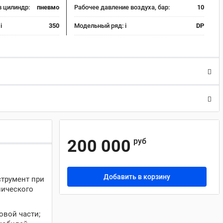
в цилиндр:
пневмо
Рабочее давление воздуха, бар:
10
:
i
350
Модельный ряд:
i
DP
200 000
руб
Добавить в корзину
струмент при
нического
овой части;