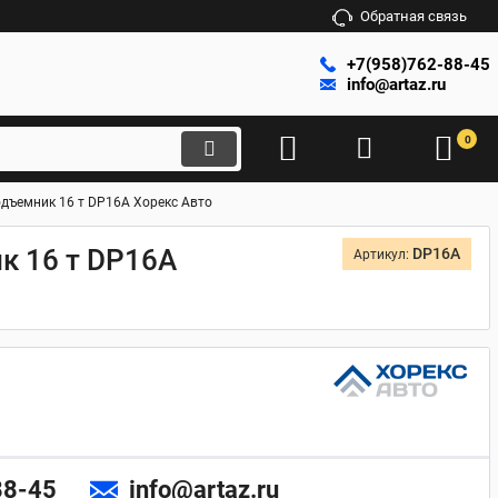
Обратная связь
+7(958)762-88-45
info@artaz.ru
0
дъемник 16 т DP16A Хорекс Авто
к 16 т DP16A
DP16A
Артикул:
88-45
info@artaz.ru