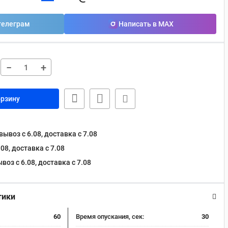
телеграм
Написать в MAX
−
+
орзину
ывоз с 6.08, доставка c 7.08
08, доставка c 7.08
оз с 6.08, доставка c 7.08
тики
60
Время опускания, сек:
30