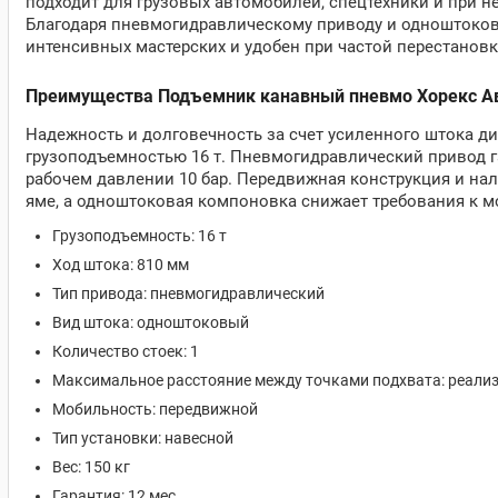
подходит для грузовых автомобилей, спецтехники и при 
Благодаря пневмогидравлическому приводу и одноштоков
интенсивных мастерских и удобен при частой перестановк
Преимущества Подъемник канавный пневмо Хорекс А
Надежность и долговечность за счет усиленного штока ди
грузоподъемностью 16 т. Пневмогидравлический привод га
рабочем давлении 10 бар. Передвижная конструкция и н
яме, а одноштоковая компоновка снижает требования к 
Грузоподъемность: 16 т
Ход штока: 810 мм
Тип привода: пневмогидравлический
Вид штока: одноштоковый
Количество стоек: 1
Максимальное расстояние между точками подхвата: реализ
Мобильность: передвижной
Тип установки: навесной
Вес: 150 кг
Гарантия: 12 мес