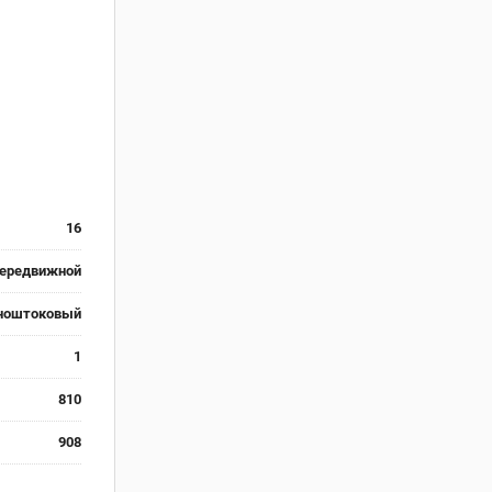
16
ередвижной
ноштоковый
1
810
908