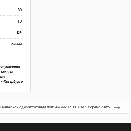
30
10
DP
синий
 и упаковка
о менять
тик.
кт-Петербурге
 навесной одноштоковый подъемник 14 т DP14A Хорекс Авто