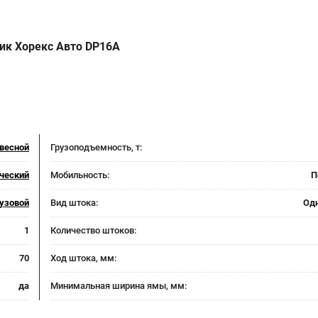
ик Хорекс Авто DP16A
весной
Грузоподъемность, т:
ческий
Мобильность:
П
рузовой
Вид штока:
Од
1
Количество штоков:
70
Ход штока, мм:
да
Минимальная ширина ямы, мм: