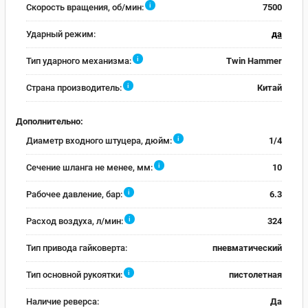
i
Скорость вращения, об/мин:
7500
Ударный режим:
да
i
Тип ударного механизма:
Twin Hammer
i
Страна производитель:
Китай
Дополнительно:
i
Диаметр входного штуцера, дюйм:
1/4
i
Сечение шланга не менее, мм:
10
i
Рабочее давление, бар:
6.3
i
Расход воздуха, л/мин:
324
Тип привода гайковерта:
пневматический
i
Тип основной рукоятки:
пистолетная
Наличие реверса:
Да