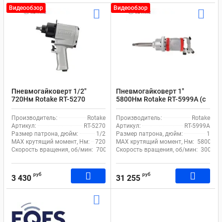
Видеообзор
Видеообзор
Пневмогайковерт 1/2"
Пневмогайковерт 1"
720Нм Rotake RT-5270
5800Нм Rotake RT-5999A (с
длинным валом)
Производитель:
Rotake
Производитель:
Rotake
Артикул:
RT-5270
Артикул:
RT-5999A
Размер патрона, дюйм:
1/2
Размер патрона, дюйм:
1
MAX крутящий момент, Нм:
720
MAX крутящий момент, Нм:
5800
Скорость вращения, об/мин:
7000
Скорость вращения, об/мин:
3000
руб
руб
3 430
31 255