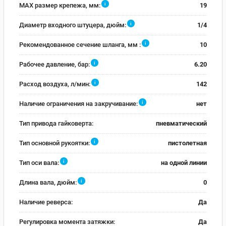
i
MAX размер крепежа, мм:
19
i
Диаметр входного штуцера, дюйм:
1/4
i
Рекомендованное сечение шланга, мм :
10
i
Рабочее давление, бар:
6.20
i
Расход воздуха, л/мин:
142
i
Наличие ограничения на закручивание:
нет
Тип привода гайковерта:
пневматический
i
Тип основной рукоятки:
пистолетная
i
Тип оси вала:
на одной линии
i
Длина вала, дюйм:
0
Наличие реверса:
Да
Регулировка момента затяжки:
Да