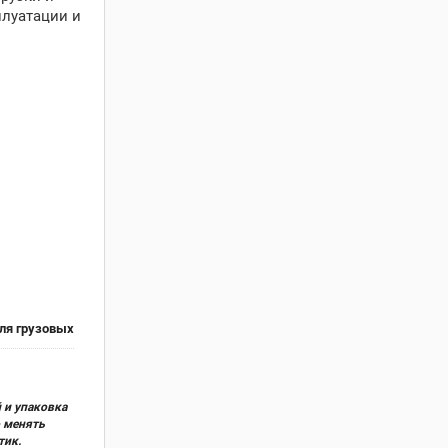
плуатации и
ля грузовых
 и упаковка
о менять
тик.