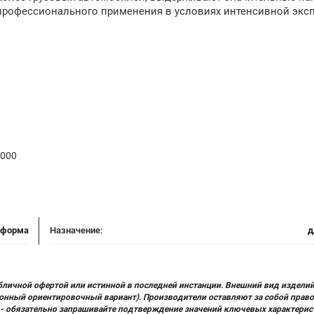
профессионального применения в условиях интенсивной экс
 000
тформа
Назначение:
д
бличной офертой или истинной в последней инстанции. Внешний вид изделий
ционный ориентировочный вариант). Производители оставляют за собой прав
х) - обязательно запрашивайте подтверждение значений ключевых характерис