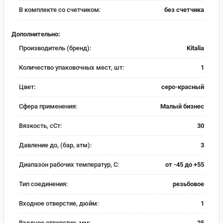
В комплекте со счетчиком:
без счетчика
Дополнительно:
Производитель (бренд):
Kitalia
Количество упаковочных мест, шт:
1
Цвет:
серо-красный
Сфера применения:
Малый бизнес
Вязкость, сСт:
30
Давление до, (бар, атм):
3
Диапазон рабочих температур, С:
от -45 до +55
Тип соединения:
резьбовое
Входное отверстие, дюйм:
1
Входное отверстие, мм:
25