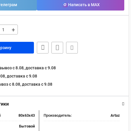
телеграм
Написать в MAX
+
орзину
ывоз с 8.08, доставка c 9.08
08, доставка c 9.08
оз с 8.08, доставка c 9.08
тики
i
80x63x43
Производитель:
Artaz
Бытовой