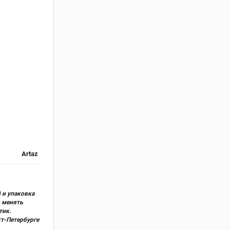
Artaz
 и упаковка
о менять
тик.
кт-Петербурге