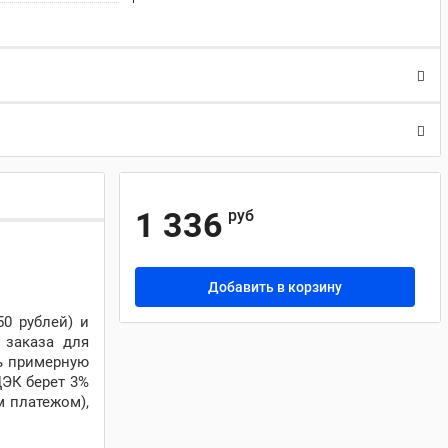
1 336
руб
Добавить в корзину
50 рублей) и
 заказа для
ть примерную
ДЭК берет 3%
м платежом),