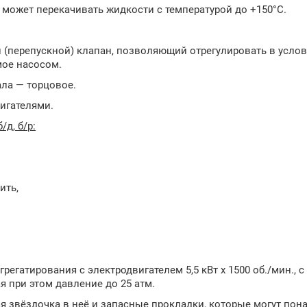
 может перекачивать жидкости с температурой до +150°С.
перепускной) клапан, позволяющий отрегулировать в услов
мое насосом.
ала — торцовое.
игателями.
д, б/р:
ить,
регатирования с электродвигателем 5,5 кВт х 1500 об./мин., 
я при этом давление до 25 атм.
ная звёздочка в неё и запасные прокладки, которые могут пон