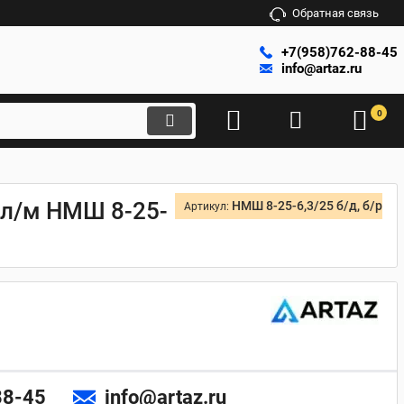
Обратная связь
+7(958)762-88-45
info@artaz.ru
0
 л/м НМШ 8-25-
НМШ 8-25-6,3/25 б/д, б/р
Артикул:
88-45
info@artaz.ru