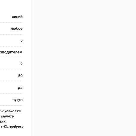
синий
любое
5
изводителем
2
50
да
чугун
 и упаковка
о менять
тик.
кт-Петербурге