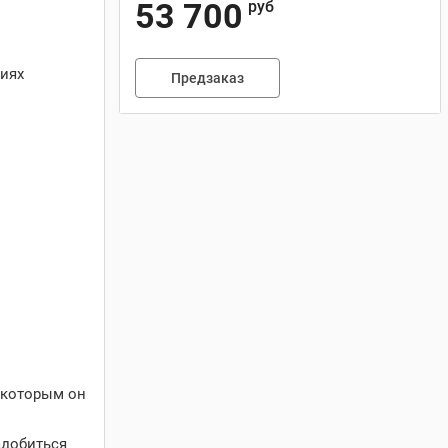
53 700
руб
иях
Предзаказ
с которым он
адобиться