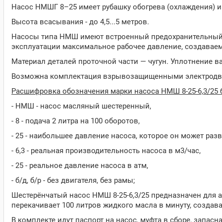
Насос НМШГ 8–25 имеет рубашку обогрева (охлаждения) и
Высота всасывания - до 4,5...5 метров.
Насосы типа НМШ имеют встроенный предохранительный (
эксплуатации максимальное рабочее давление, создавае
Материал деталей проточной части — чугун. Уплотнение в
Возможна комплектация взрывозащищенными электродв
Расшифровка обозначения марки насоса НМШ 8-25-6,3/25 б/
- НМШ - насос масляный шестеренный,
- 8 - подача 2 литра на 100 оборотов,
- 25 - наибольшее давление насоса, которое он может разв
- 6,3 - реальная производительность насоса в м3/час,
- 25 - реальное давление насоса в атм,
- б/д, б/р - без двигателя, без рамы;
Шестерёнчатый насос НМШ 8-25-6,3/25 предназначен для аг
перекачивает 100 литров жидкого масла в минуту, создава
В комплекте идут паспорт на насос, муфта в сборе, запас