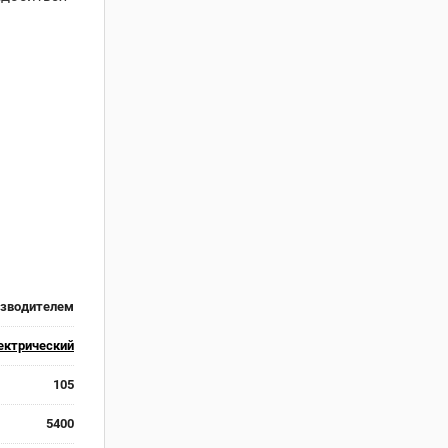
изводителем
ектрический
105
5400