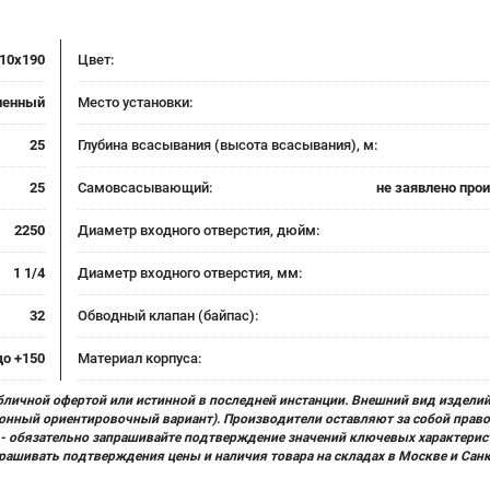
10х190
Цвет:
ленный
Место установки:
25
Глубина всасывания (высота всасывания), м:
25
Самовсасывающий:
не заявлено про
2250
Диаметр входного отверстия, дюйм:
1 1/4
Диаметр входного отверстия, мм:
32
Обводный клапан (байпас):
до +150
Материал корпуса:
бличной офертой или истинной в последней инстанции. Внешний вид изделий
ционный ориентировочный вариант). Производители оставляют за собой прав
х) - обязательно запрашивайте подтверждение значений ключевых характерис
прашивать подтверждения цены и наличия товара на складах в Москве и Сан