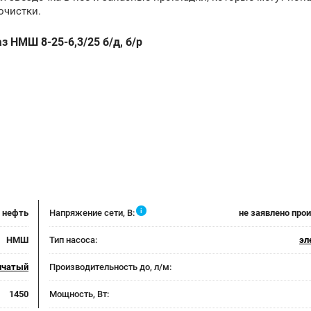
очистки.
з НМШ 8-25-6,3/25 б/д, б/р
i
, нефть
Напряжение сети, В:
не заявлено про
НМШ
Тип насоса:
эл
нчатый
Производительность до, л/м:
1450
Мощность, Вт: