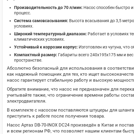
Производительность до 70 л/мин:
Насос способен быстро и
процесс.
Система самовсасывания:
Высота всасывания до 3,5 метр
условиях.
Широкий температурный диапазон:
Работает в условиях те
климатических условиях.
Устойчивый к коррозии корпус:
Изготовлен из чугуна, что 
Компактный размер:
Габариты всего 240x195x175 мм и вес
пространстве.
Абсолютно безопасный для использования в соответствии
как надежный помощник для тех, кто ищет высококачеств
насос гарантирует стабильную работу и высокую мощность
Обратите внимание, что насос не предназначен для перек
учитывайте также, что ограничение времени работы состав
электродвигателя.
В комплекте с насосом поставляются штуцеры для шланга
приступить к работе после получения товара.
Насос Артаз DB-70-INOX DC24 произведён в Китае и поста
и всем регионам РФ, что позволяет нашим клиентам быстр