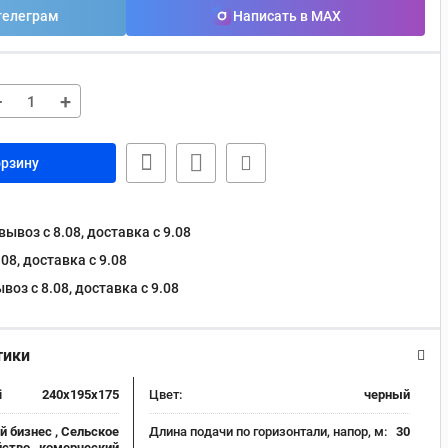
телеграм
Написать в MAX
−
+
орзину
ывоз с 8.08, доставка c 9.08
08, доставка c 9.08
оз с 8.08, доставка c 9.08
тики
i
240x195x175
Цвет:
черный
 бизнес , Сельское
Длина подачи по горизонтали, напор, м:
30
ство , комерческий