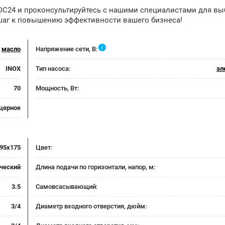
 DC24 и проконсультируйтесь с нашими специалистами для вы
 шаг к повышению эффективности вашего бизнеса!
i
,
масло
Напряжение сети, В:
INOX
Тип насоса:
эл
70
Мощность, Вт:
церное
95x175
Цвет:
рческий
Длина подачи по горизонтали, напор, м:
3.5
Самовсасывающий:
3/4
Диаметр входного отверстия, дюйм: