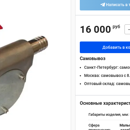
Написать в 
16 000
руб
Добавить в к
Самовывоз
Санкт-Петербург:
самов
Москва:
самовывоз с 8.
Оптовый склад:
самовыв
Основные характерис
Габариты изделия, мм:
Сфера
Малый
применения:
хозяй