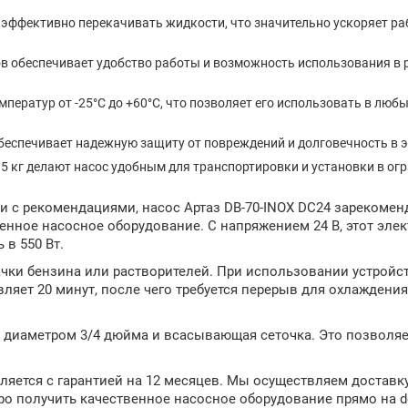
 эффективно перекачивать жидкости, что значительно ускоряет р
ов обеспечивает удобство работы и возможность использования в
мператур от -25°C до +60°C, что позволяет его использовать в люб
обеспечивает надежную защиту от повреждений и долговечность в 
 5 кг делают насос удобным для транспортировки и установки в о
 с рекомендациями, насос Артаз DB-70-INOX DC24 зарекомен
енное насосное оборудование. С напряжением 24 В, этот эле
 в 550 Вт.
ачки бензина или растворителей. При использовании устройс
ляет 20 минут, после чего требуется перерыв для охлаждения
 диаметром 3/4 дюйма и всасывающая сеточка. Это позволяе
вляется с гарантией на 12 месяцев. Мы осуществляем доставк
о получить качественное насосное оборудование прямо на do