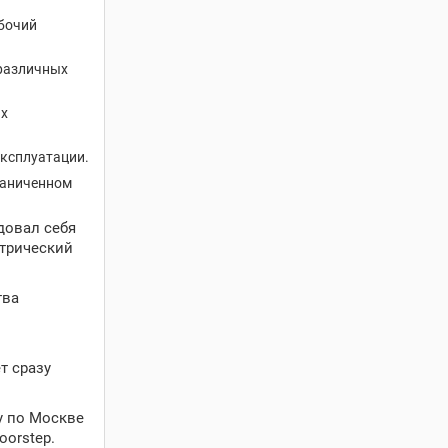
абочий
 различных
ых
эксплуатации.
граниченном
довал себя
ктрический
тва
т сразу
у по Москве
orstep.