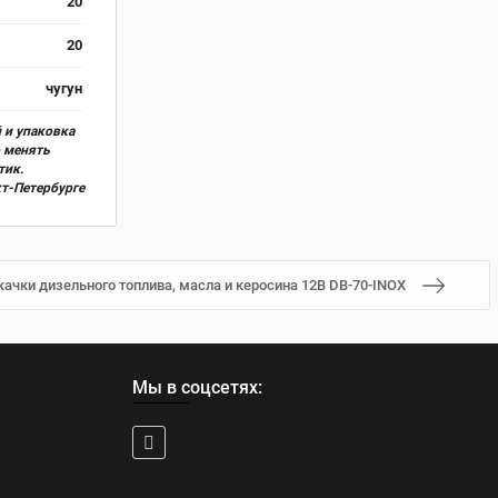
20
20
чугун
 и упаковка
о менять
тик.
кт-Петербурге
ачки дизельного топлива, масла и керосина 12В DB-70-INOX
Мы в соцсетях: