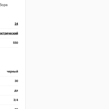
бора
24
ектрический
550
черный
30
да
3/4