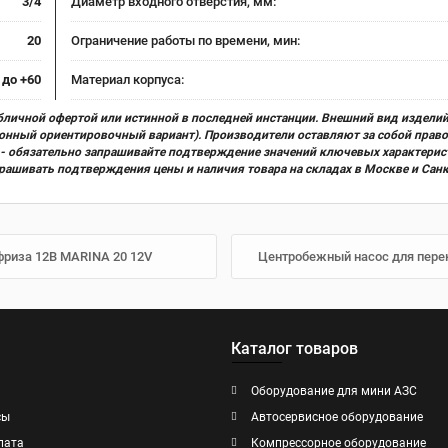
3/4
Диаметр входного отверстия, мм:
20
Ограничение работы по времени, мин:
 до +60
Материал корпуса:
бличной офертой или истинной в последней инстанции. Внешний вид изделий
ционный ориентировочный вариант). Производители оставляют за собой прав
х) - обязательно запрашивайте подтверждение значений ключевых характерис
прашивать подтверждения цены и наличия товара на складах в Москве и Сан
ифриза 12В MARINA 20 12V
Центробежный насос для перек
Каталог товаров
Оборудование для мини АЗС
сы
Автосервисное оборудование
лата
Компрессорное оборудование