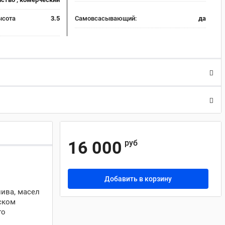
ысота
3.5
Самовсасывающий:
да
16 000
руб
Добавить в корзину
ива, масел
ском
го