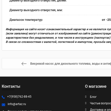
Диаметр выходного отверстия, дюйм:
Диаметр выходного отверстия, мм:
Диапазон температур:
от -25
Информация на сайте носит ознакомительный характер и не является пу
(если заявлена) могут отличаться от изображений на сайте (демонстра
характеристики без уведомления, в том числе в инструкциях (паспорта
В связи со сложностями с валютой, логистикой и импортом, просьба за
Вихревой насос для дизельного топлива, воды и ант
Контакты
О магазине
+7(958)762-88-45
Блог
Частые вопро
info@artaz.ru
Доставка и оп