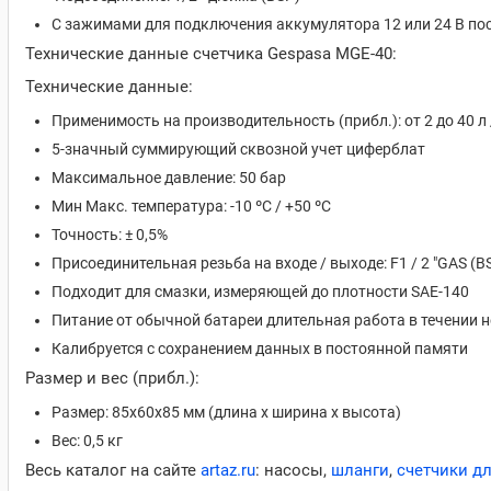
С зажимами для подключения аккумулятора 12 или 24 В по
Технические данные счетчика Gespasa MGE-40:
Технические данные:
Применимость на производительность (прибл.): от 2 до 40 л /
5-значный суммирующий сквозной учет циферблат
Максимальное давление: 50 бар
Мин Макс. температура: -10 ºC / +50 ºC
Точность: ± 0,5%
Присоединительная резьба на входе / выходе: F1 / 2 "GAS (B
Подходит для смазки, измеряющей до плотности SAE-140
Питание от обычной батареи длительная работа в течении н
Калибруется с сохранением данных в постоянной памяти
Размер и вес (прибл.):
Размер: 85x60x85 мм (длина х ширина х высота)
Вес: 0,5 кг
Весь каталог на сайте
artaz.ru
: насосы,
шланги
,
счетчики д