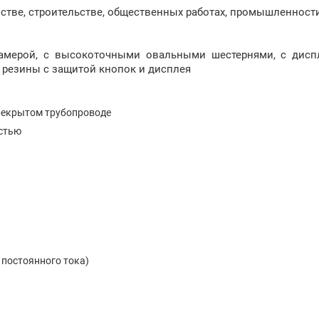
стве, строительстве, общественных работах, промышленност
амерой, с высокоточными овальными шестернями, с дисп
 резины с защитой кнопок и дисплея
ерекрытом трубопроводе
остью
В постоянного тока)