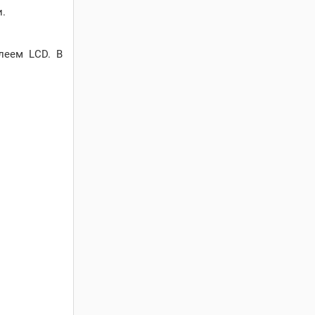
и.
леем LCD. В