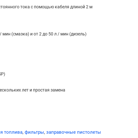
стоянного тока с помощью кабеля длиной 2 м
 мин (смазка) и от 2 до 50 л / мин (дизель)
SP)
ескольких лет и простая замена
ля топлива
,
фильтры
,
заправочные пистолеты