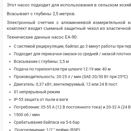
Этот насос подходит для использования в сельском хозяй
Всасывает с глубины 2,5 метров.
Электронный счетчик с алюминиевой измерительной к
комплект входит съемный защитный чехол из эластичной
Технические данные насос EA-90:
С системой рециркуляции, байпас до 3 минут работы при п
Подходит для перекачки смазки со средней / низкой плотн
Всасывание с глубины: 2,5 м
Подача по горизонтали при шланге 12-19 мм: 40 м
Производительность: 20-25 л / мин (SAE-20/50 Вт при 25ºC)
Двигатель: 0,37 кВт, вентилируемый, 12 или 24 В пост.
S1 непрерывный режим
IP-55 защита от пыли и ваги
Потребление: 35-55 А (12 В постоянного тока) и 20-32 А (24 
1500 об / мин
Срабатывание байпаса на 5-6 бар
Подсоединение: 1/2 " дюйма (BSP)