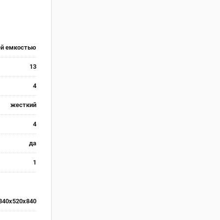
ей емкостью
13
4
жесткий
4
да
1
340х520х840