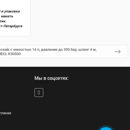
 и упаковка
о менять
тик.
кт-Петербурге
кий, с емкостью 14 л, давление до 390 бар, шланг 4 м,
MECL K50500
Мы в соцсетях:
пление