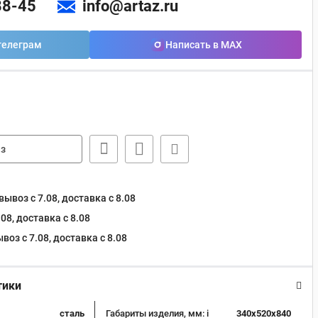
88-45
info@artaz.ru
телеграм
Написать в MAX
з
ывоз с 7.08, доставка c 8.08
08, доставка c 8.08
оз с 7.08, доставка c 8.08
тики
сталь
Габариты изделия, мм:
i
340х520х840