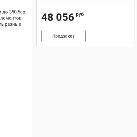
до 350 бар.
48 056
руб
 элементов
ть разные
Предзаказ