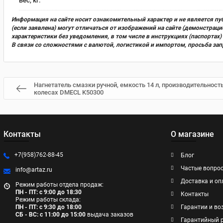
Вес, кг:
Информация на сайте носит ознакомительный характер и не является пу
(если заявлена) могут отличаться от изображений на сайте (демонстра
характеристики без уведомления, в том числе в инструкциях (паспорта
В связи со сложностями с валютой, логистикой и импортом, просьба за
Нагнетатель смазки ручной, емкость 14 л, производительность
колесах DMECL K50300
Контакты
О магазине
+7(958)762-88-45
Блог
Частые вопро
info@artaz.ru
Доставка и оп
Режим работы отдела продаж:
ПН - ПТ: с 9:00 до 18:30
Контакты
Режим работы склада:
ПН - ПТ: с 9:30 до 18:00
Гарантии и во
СБ - ВС: с 11:00 до 15:00
выдача заказов
Гарантийный 