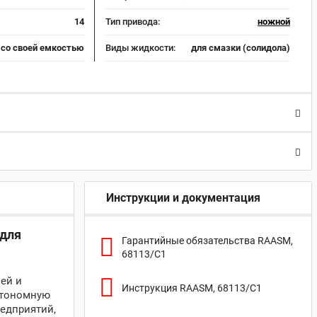
14
Тип привода:
ножной
со своей емкостью
Виды жидкости:
для смазки (солидола)
Инструкции и документация
 для
Гарантийные обязательства RAASM,
68113/C1
ей и
Инструкция RAASM, 68113/C1
втономную
едприятий,