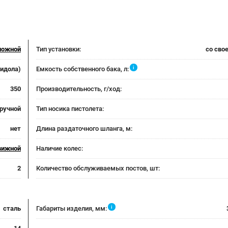
ножной
Тип установки:
со сво
i
лидола)
Емкость собственного бака, л:
350
Производительность, г/ход:
ручной
Тип носика пистолета:
нет
Длина раздаточного шланга, м:
вижной
Наличие колес:
2
Количество обслуживаемых постов, шт:
i
сталь
Габариты изделия, мм: