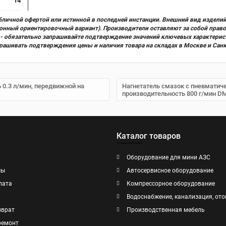
14
бличной офертой или истинной в последней инстанции. Внешний вид изделий
ционный ориентировочный вариант). Производители оставляют за собой прав
х) - обязательно запрашивайте подтверждение значений ключевых характерис
прашивать подтверждения цены и наличия товара на складах в Москве и Сан
 0.3 л/мин, передвижной на
Нагнетатель смазок с пневматичес
производительность 800 г/мин D
Каталог товаров
Оборудование для мини АЗС
сы
Автосервисное оборудование
лата
Компрессорное оборудование
Водоснабжение, канализация, ото
зврат
Производственная мебель
ремонт