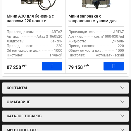
Мини АЗС для бензина с
Мини заправка с
насосом 220 вольт и
заправочным узлом для
счетчиком Artaz ST060520
дизельного топлива 220в
Artaz cosm1000-0307jul с
Производитель:
ARTAZ
Производитель:
ARTAZ
автоматическим
Артикул:
Artaz ST060520
Артикул:
cosm1000-0307jul
пистолетом
Жидкость:
бензин
Жидкость:
дизель
Привод насоса:
220
Привод насоса:
220
Объем емкости до, л:
1000
Объем емкости до, л:
1000
Пистолет:
Ручной
Пистолет:
Автоматический
руб
руб
87 258
79 158
КОНТАКТЫ
О МАГАЗИНЕ
КАТАЛОГ ТОВАРОВ
МЫ В СОЦСЕТЯХ: