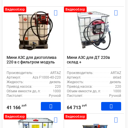
Видеообзор
Видеообзор
Мини АЗС для дизтоплива
Мини АЗС для ДТ 220в
220 в с фильтром модуль
склад +
Azs Artaz F1000-40-220
Производитель:
ARTAZ
Производитель:
ARTAZ
Артикул:
Azs F1000-40-220
Артикул:
sklad
Жидкость:
дизель
Жидкость:
дизель
Привод насоса:
220
Привод насоса:
220
Объем емкости до, л:
1000
Объем емкости до, л:
1000
Пистолет:
Ручной
Пистолет:
Ручной
руб
руб
41 166
64 713
Видеообзор
Видеообзор