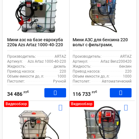
Мини азс на базе еврокуба
Мини АЗС для бензина 220
220в Azs Artaz 1000-40-220
вольт с фильтрами,
автоматическим
пистолетом и счетчиком
Производитель:
ARTAZ
Производитель:
ARTAZ
Artaz Benz200420
Артикул:
Azs Artaz 1000-40-220
Артикул:
Artaz Benz200420
Жидкость:
дизель
Жидкость:
бензин
Привод насоса:
220
Привод насоса:
220
Объем емкости до, л:
1000
Объем емкости до, л:
1000
Пистолет:
Ручной
Пистолет:
Автоматический
руб
руб
34 486
116 733
Видеообзор
Видеообзор