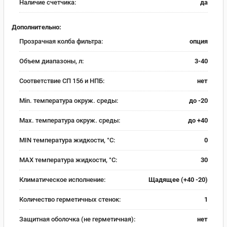
Наличие счетчика:
да
Дополнительно:
Прозрачная колба фильтра:
опция
Объем диапазоны, л:
3-40
Соответствие СП 156 и НПБ:
нет
Min. температура окруж. среды:
до -20
Max. температура окруж. среды:
до +40
MIN температура жидкости, °C:
0
MAX температура жидкости, °C:
30
Климатическое исполнение:
Щадящее (+40 -20)
Количество герметичных стенок:
1
Защитная оболочка (не герметичная):
нет