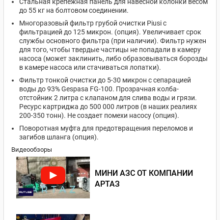
Стальная крепёжная панель для навесной колонки весом
до 55 кг на болтовом соединении.
Многоразовый фильтр грубой очистки Piusi с
фильтрацией до 125 микрон. (опция). Увеличивает срок
службы основного фильтра (при наличии). Фильтр нужен
для того, чтобы твердые частицы не попадали в камеру
насоса (может заклинить, либо образовываться борозды
в камере насоса или стачиваться лопатки).
Фильтр тонкой очистки до 5-30 микрон с сепарацией
воды до 93% Gespasa FG-100. Прозрачная колба-
отстойник 2 литра с клапаном для слива воды и грязи.
Ресурс картриджа до 500 000 литров (в наших реалиях
200-350 тонн). Не создает помехи насосу (опция).
Поворотная муфта для предотвращения переломов и
загибов шланга (опция).
Видеообзоры
МИНИ АЗС ОТ КОМПАНИИ
АРТАЗ