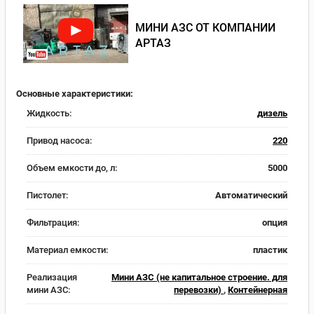
МИНИ АЗС ОТ КОМПАНИИ
АРТАЗ
Основные характеристики:
Жидкость:
дизель
Привод насоса:
220
Объем емкости до, л:
5000
Пистолет:
Автоматический
Фильтрация:
опция
Материал емкости:
пластик
Реализация
Мини АЗС (не капитальное строение. для
мини АЗС:
перевозки)
,
Контейнерная