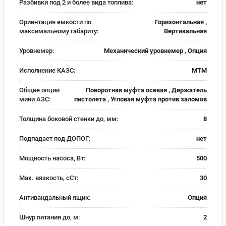
Разбивки под 2 и более вида топлива:
нет
Ориентация емкости по
Горизонтальная ,
максимальному габариту:
Вертикальная
Уровнемер:
Механический уровнемер , Опция
Исполнение КАЗС:
МТМ
Общие опции
Поворотная муфта осевая , Держатель
мини АЗС:
пистолета , Угловая муфта против заломов
Толщина боковой стенки до, мм:
8
Подпадает под ДОПОГ:
нет
Мощность насоса, Вт:
500
Max. вязкость, сСт:
30
Антивандальный ящик:
Опция
Шнур питания до, м:
2