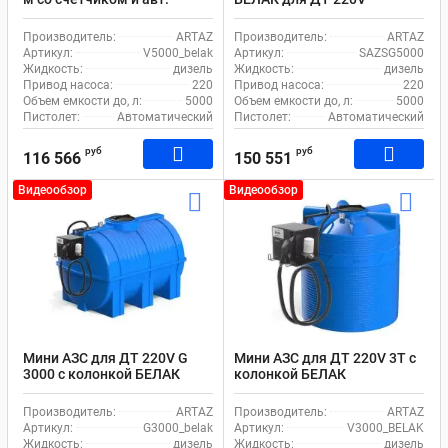
пистолетом
Производитель:
ARTAZ
Производитель:
ARTAZ
Артикул:
V5000_belak
Артикул:
SAZSG5000
Жидкость:
дизель
Жидкость:
дизель
Привод насоса:
220
Привод насоса:
220
Объем емкости до, л:
5000
Объем емкости до, л:
5000
Пистолет:
Автоматический
Пистолет:
Автоматический
руб
руб
116 566
150 551
Видеообзор
Видеообзор
Мини АЗС для ДТ 220V G
Мини АЗС для ДТ 220V 3T с
3000 с колонкой БЕЛАК
колонкой БЕЛАК
Производитель:
ARTAZ
Производитель:
ARTAZ
Артикул:
G3000_belak
Артикул:
V3000_BELAK
Жидкость:
дизель
Жидкость:
дизель