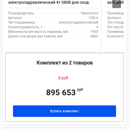
электрогидравлический 4т 380В для сход-
автомобиле
развала EQFS F4D-4 с траверсой
Производитель:
Техносоюз
Производите
Артикул:
F4D-4
Артикул:
Тип подъемника:
электрогидравлический
Тип стенда с
Грузоподъемность, т:
4
Тип обслужи
Максимальная высота подъема, мм:
1900
Применимос
Длина платформ без трапов, мм:
4880
Количество 
Комплект из 2 товаров
0 руб
руб
895 653
Купить комплект