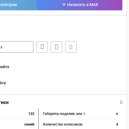
телеграм
Написать в MAX
з
няйте
йте
тики
122
Габариты изделия, мм:
i
x
синий
Количество колесиков:
4