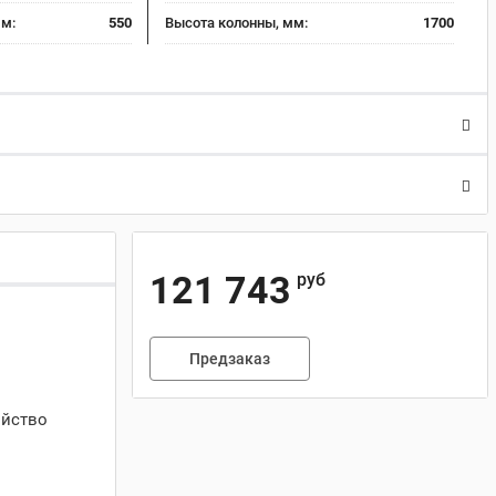
мм:
550
Высота колонны, мм:
1700
121 743
руб
Предзаказ
ойство