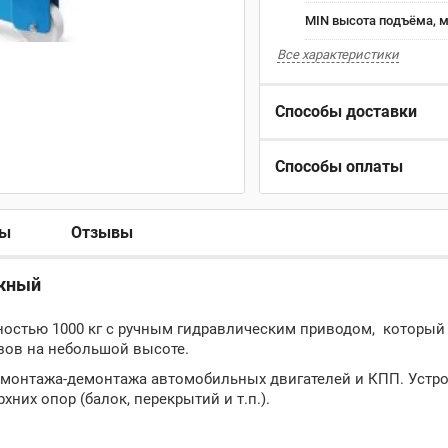
MIN высота подъёма, 
Все характеристики
Способы доставки
Способы оплаты
ры
Отзывы
ажный
ностью 1000 кг с ручным гидравлическим приводом, который
узов на небольшой высоте.
я монтажа-демонтажа автомобильных двигателей и КПП. Устр
хних опор (балок, перекрытий и т.п.).