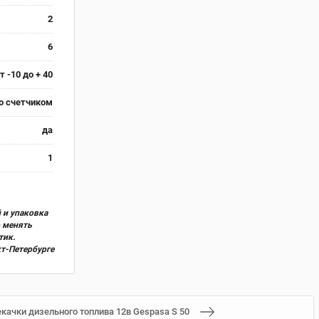
2
6
т -10 до + 40
о счетчиком
да
1
 и упаковка
о менять
тик.
кт-Петербурге
качки дизельного топлива 12в Gespasa S 50