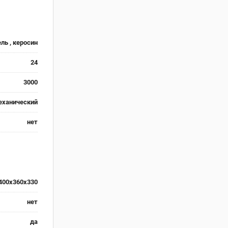
ль , керосин
24
3000
еханический
нет
400x360x330
нет
да