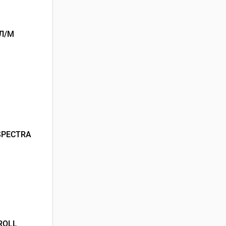
Л/М
SPECTRA
ROLL