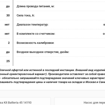
да
Длина провода питания, м:
30
Сила тока, А:
нет
Диапазон температур:
о
нет
В комплекте со счетчиком:
с
2
Возможность калибровки:
да
Входное-выходное отверстие, дюйм:
25
бличной офертой или истинной в последней инстанции. Внешний вид изделий
ционный ориентировочный вариант). Производители оставляют за собой прав
х) - обязательно запрашивайте подтверждение значений ключевых характерис
прашивать подтверждения цены и наличия товара на складах в Москве и Сан
 Kit Batteria 45 14193
Насос для пере