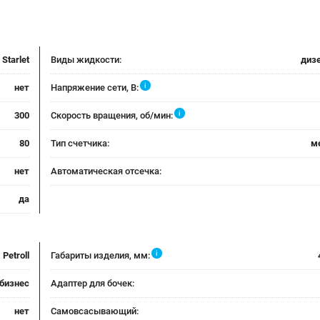
Starlet
Виды жидкости:
дизе
i
нет
Напряжение сети, В:
i
300
Скорость вращения, об/мин:
80
Тип счетчика:
м
нет
Автоматическая отсечка:
да
i
Petroll
Габариты изделия, мм:
бизнес
Адаптер для бочек:
нет
Самовсасывающий: