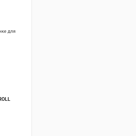
нке для
ROLL