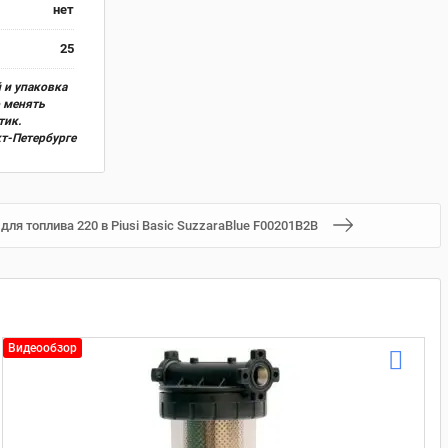
нет
25
 и упаковка
о менять
тик.
кт-Петербурге
ля топлива 220 в Piusi Basic SuzzaraBlue F00201B2B
Видеообзор