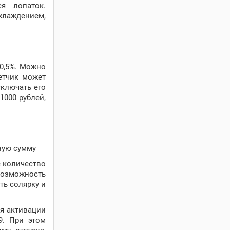
я лопаток.
хлаждением,
 0,5%. Можно
етчик может
тключать его
1000 рублей,
ную сумму
е количество
возможность
ть солярку и
ля активации
9. При этом