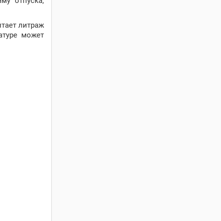
му отпуска,
итает литраж
атуре может