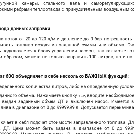
угунной камеры, стального вала и саморегулирующихс
окими ребрами теплоотвода с принудительным воздушным о
ввода данных заправки
 поток от 20 до 120 л/м и давление до 3 бар, погрешность
вывать топливо исходя из заданной суммы или объема. Сч
ель подключается к блоку управления насосы, так как может о
 образом, можете не только заправить 100 литров, но и на 
lsar 60Q объединяет в себе несколько ВАЖНЫХ функций:
пределенного количества литров, либо на определённую услов
аданного объема. Нажимаете кнопку «L», вводите необходимо
дет выдан заданный объем ДТ и выключен насос. Имеется 
ива в диапазоне от 0 до 99999,99 л. Допускается перекачива
лючает в себя подсчет стоимости заправленного топлива. Д
а ДТ. Цена может быть задана в диапазоне от 0 до 99,9