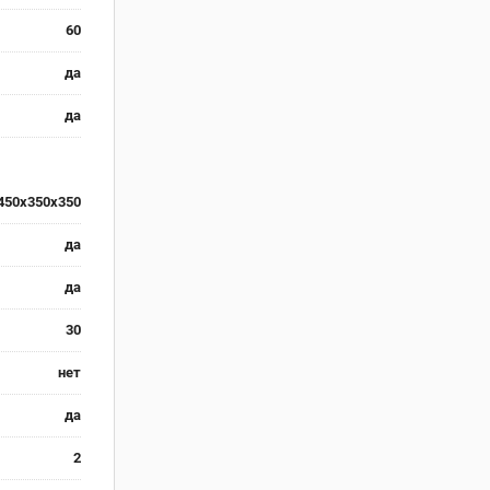
60
да
да
450x350x350
да
да
30
нет
да
2