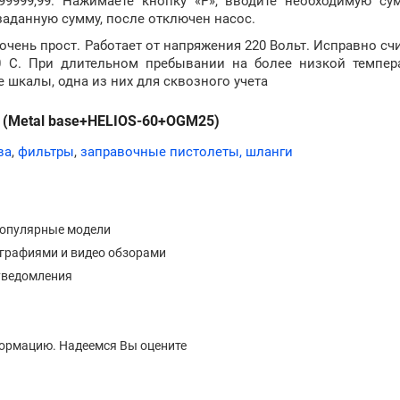
9999,99. Нажимаете кнопку «P», вводите необходимую сум
 заданную сумму, после отключен насос.
очень прост. Работает от напряжения 220 Вольт. Исправно сч
0 С. При длительном пребывании на более низкой темпер
 шкалы, одна из них для сквозного учета
Q (Metal base+HELIOS-60+OGM25)
ва
,
фильтры
,
заправочные пистолеты, шланги
популярные модели
ографиями и видео обзорами
уведомления
формацию. Надеемся Вы оцените