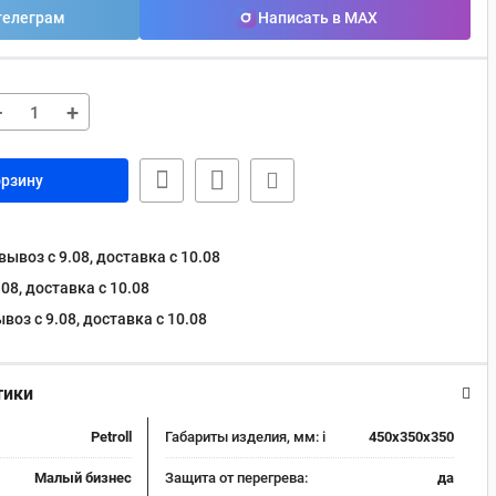
телеграм
Написать в MAX
−
+
орзину
ывоз с 9.08, доставка c 10.08
08, доставка c 10.08
оз с 9.08, доставка c 10.08
тики
Petroll
Габариты изделия, мм:
i
450x350x350
Малый бизнес
Защита от перегрева:
да