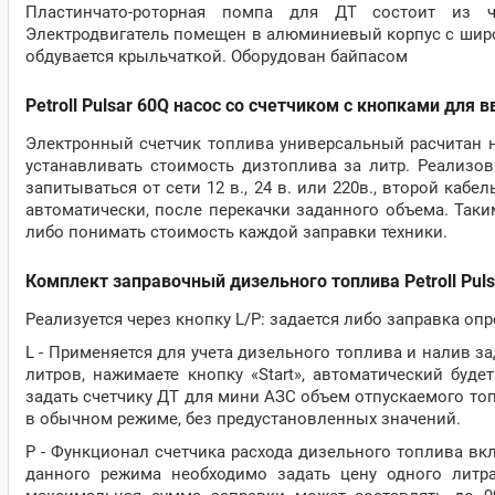
Пластинчато-роторная помпа для ДТ состоит из ч
Электродвигатель помещен в алюминиевый корпус с шир
обдувается крыльчаткой. Оборудован байпасом
Petroll Pulsar 60Q насос со счетчиком с кнопками для 
Электронный счетчик топлива универсальный расчитан на
устанавливать стоимость дизтоплива за литр. Реализо
запитываться от сети 12 в., 24 в. или 220в., второй каб
автоматически, после перекачки заданного объема. Таким
либо понимать стоимость каждой заправки техники.
Комплект заправочный дизельного топлива Petroll Pu
Реализуется через кнопку L/P: задается либо заправка о
L - Применяется для учета дизельного топлива и налив з
литров, нажимаете кнопку «Start», автоматический бу
задать счетчику ДТ для мини АЗС объем отпускаемого топл
в обычном режиме, без предустановленных значений.
P - Функционал счетчика расхода дизельного топлива вк
данного режима необходимо задать цену одного литр