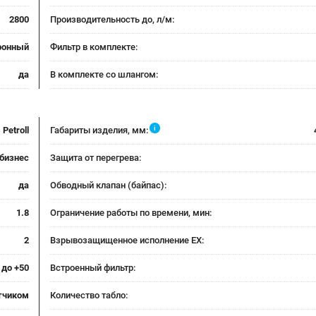
2800
Производительность до, л/м:
ронный
Фильтр в комплекте:
да
В комплекте со шлангом:
i
Petroll
Габариты изделия, мм:
бизнес
Защита от перегрева:
да
Обводный клапан (байпас):
1.8
Ограничение работы по времени, мин:
2
Взрывозащищенное исполнение EX:
 до +50
Встроенный фильтр:
тчиком
Количество табло: