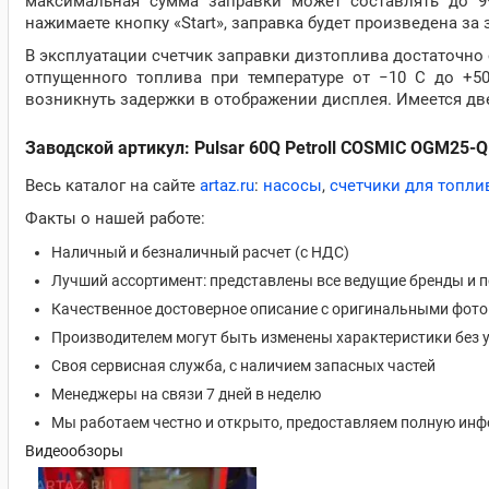
максимальная сумма заправки может составлять до 99
нажимаете кнопку «Start», заправка будет произведена за
В эксплуатации счетчик заправки дизтоплива достаточно 
отпущенного топлива при температуре от −10 С до +5
возникнуть задержки в отображении дисплея. Имеется две
Заводской артикул: Pulsar 60Q Petroll COSMIC OGM25-
Весь каталог на сайте
artaz.ru
:
насосы
,
счетчики для топли
Факты о нашей работе:
Наличный и безналичный расчет (с НДС)
Лучший ассортимент: представлены все ведущие бренды и 
Качественное достоверное описание с оригинальными фот
Производителем могут быть изменены характеристики без 
Своя сервисная служба, с наличием запасных частей
Менеджеры на связи 7 дней в неделю
Мы работаем честно и открыто, предоставляем полную ин
Видеообзоры