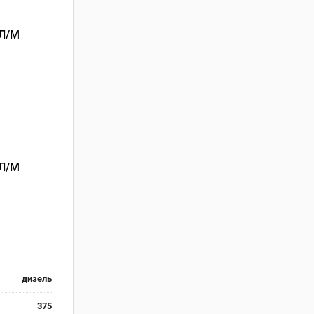
Л/М
Л/М
дизель
375