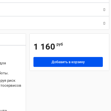
1 160
руб
Добавить в корзину
 для
боты.
руя риск
втосервисов
 что