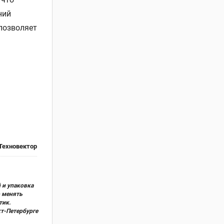
ний
позволяет
Техновектор
 и упаковка
о менять
тик.
кт-Петербурге