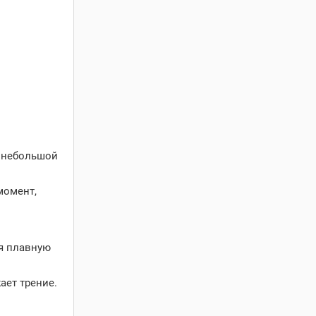
а небольшой
момент,
ая плавную
ает трение.