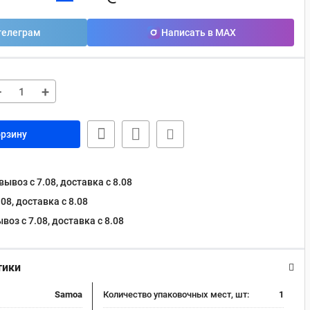
телеграм
Написать в MAX
−
+
орзину
ывоз с 7.08, доставка c 8.08
08, доставка c 8.08
оз с 7.08, доставка c 8.08
тики
Samoa
Количество упаковочных мест, шт:
1