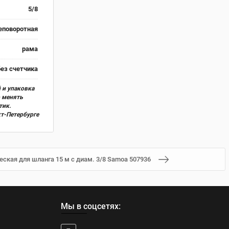
5/8
еповоротная
рама
без счетчика
 и упаковка
о менять
тик.
кт-Петербурге
ская для шланга 15 м с диам. 3/8 Samoa 507936
Мы в соцсетях: