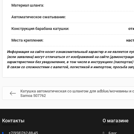
Материал шланга:
Автоматическое сматывание:
Конструкция барабана катушки:
от
Места крепления:
нас
Информация на сайте носит ознакомительный характер и не является пу
(если заявлена) могут отличаться от изображений на сайте (демонстра
характеристики без уведомления, в том числе в инструкциях (паспорта
В связи со сложностями с валютой, логистикой и импортом, просьба за
Катушка автоматическая со шлангом для adblue/мочевины и с
Samoa 507762
Контакты
О магазине
+7(958)762-88-45
Блог