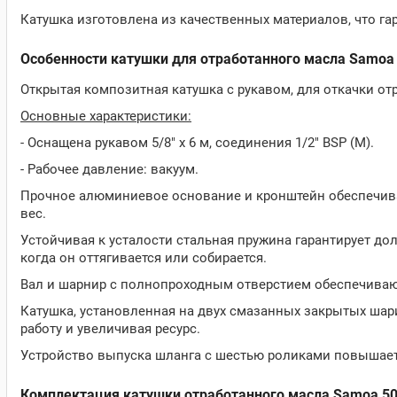
Катушка изготовлена из качественных материалов, что га
Особенности катушки для отработанного масла Samoa
Открытая композитная катушка с рукавом, для откачки от
Основные характеристики:
- Оснащена рукавом 5/8" х 6 м, соединения 1/2" BSP (M).
- Рабочее давление: вакуум.
Прочное алюминиевое основание и кронштейн обеспечива
вес.
Устойчивая к усталости стальная пружина гарантирует до
когда он оттягивается или собирается.
Вал и шарнир с полнопроходным отверстием обеспечиваю
Катушка, установленная на двух смазанных закрытых шар
работу и увеличивая ресурс.
Устройство выпуска шланга с шестью роликами повышает 
Комплектация катушки отработанного масла Samoa 5