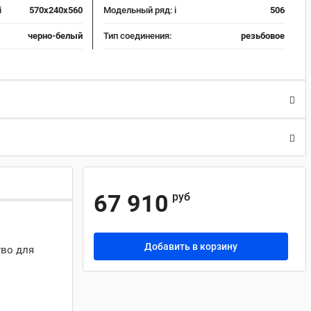
i
570х240х560
Модельный ряд:
i
506
черно-белый
Тип соединения:
резьбовое
67 910
руб
Добавить в корзину
тво для