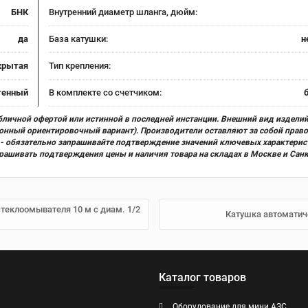
БНК
Внутренний диаметр шланга, дюйм:
да
База катушки:
н
крытая
Тип крепления:
тенный
В комплекте со счетчиком:
бличной офертой или истинной в последней инстанции. Внешний вид изделий
ционный ориентировочный вариант). Производители оставляют за собой прав
х) - обязательно запрашивайте подтверждение значений ключевых характерис
прашивать подтверждения цены и наличия товара на складах в Москве и Сан
теклоомывателя 10 м с диам. 1/2
Катушка автоматиче
Каталог товаров
Оборудование для мини АЗС