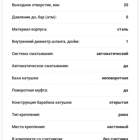
Выходное отверстие, мм:
25
Давление до, бар (атм):
5
Материал корпуса:
сталь
Внутренний диаметр шланга, дюйм:
1
Система сматывания:
автоматический
Автоматическое сматывание:
да
База катушки:
неповоротная
Поворотная муфта:
да
Конструкция барабана катушки:
открытая
Тип крепления:
рама
Места крепления:
настенный
В комплекте со счетчиком:
без счетчика