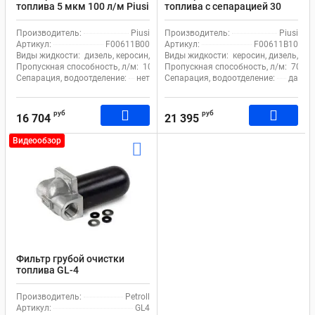
топлива 5 мкм 100 л/м Piusi
топлива с сепарацией 30
Clear Captor Filter Kit
мкм 70 л.м. Piusi Clear
F00611B00
Captor Filter Kit water
Производитель:
Piusi
Производитель:
Piusi
F00611B10
Артикул:
F00611B00
Артикул:
F00611B10
Виды жидкости:
дизель, керосин, бензин
Виды жидкости:
керосин, дизель, бе
Пропускная способность, л/м:
100
Пропускная способность, л/м:
70
Сепарация, водоотделение:
нет
Сепарация, водоотделение:
да
руб
руб
16 704
21 395
Видеообзор
Фильтр грубой очистки
топлива GL-4
Производитель:
Petroll
Артикул:
GL4