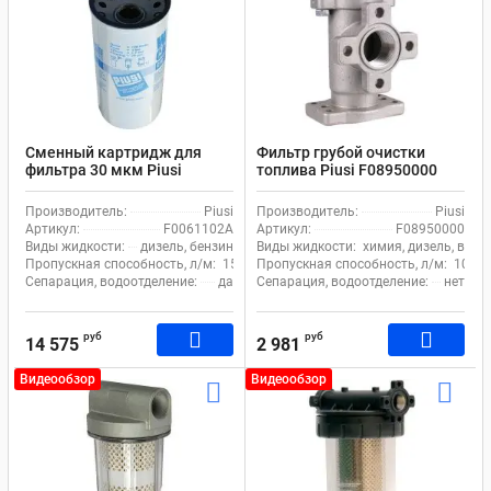
Сменный картридж для
Фильтр грубой очистки
фильтра 30 мкм Piusi
топлива Piusi F08950000
F0061102A WATER CAPTOR
линейный 100 мкм
Производитель:
Piusi
Производитель:
Piusi
Артикул:
F0061102A
Артикул:
F08950000
Виды жидкости:
дизель, бензин
Виды жидкости:
химия, дизель, вода
Пропускная способность, л/м:
150
Пропускная способность, л/м:
105
Сепарация, водоотделение:
да
Сепарация, водоотделение:
нет
руб
руб
14 575
2 981
Видеообзор
Видеообзор