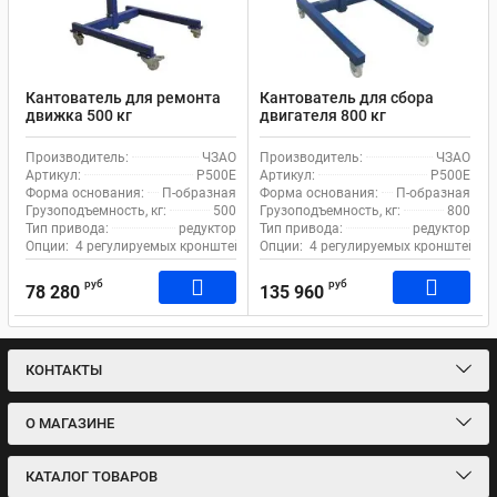
Кантователь для ремонта
Кантователь для сбора
движка 500 кг
двигателя 800 кг
механический ЧЗАО Р500Е
механический ЧЗАО Р500Е
с червячным редуктором
с червячным редуктором
Производитель:
ЧЗАО
Производитель:
ЧЗАО
Артикул:
Р500Е
Артикул:
Р500Е
Форма основания:
П-образная
Форма основания:
П-образная
Грузоподъемность, кг:
500
Грузоподъемность, кг:
800
Тип привода:
редуктор
Тип привода:
редуктор
Опции:
4 регулируемых кронштейна, Стопора на колесах
Опции:
4 регулируемых кронштейна,
руб
руб
78 280
135 960
КОНТАКТЫ
О МАГАЗИНЕ
КАТАЛОГ ТОВАРОВ