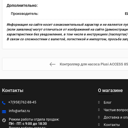
Дополнительно:
Производитель:
E
Информация на сайте носит ознакомительный характер и не является пу
(если заявлена) могут отличаться от изображений на сайте (демонстра
характеристики без уведомления, в том числе в инструкциях (паспорта
В связи со сложностями с валютой, логистикой и импортом, просьба за
Контроллер для насоса Piusi ACCESS 8
Контакты
О магазине
+7(958)762-88-45
Блог
Частые вопро
info@artaz.ru
Доставка и оп
Режим работы отдела продаж:
ПН - ПТ: с 9:00 до 18:30
Контакты