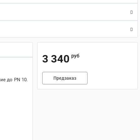
3 340
руб
Предзаказ
ие до PN 10.