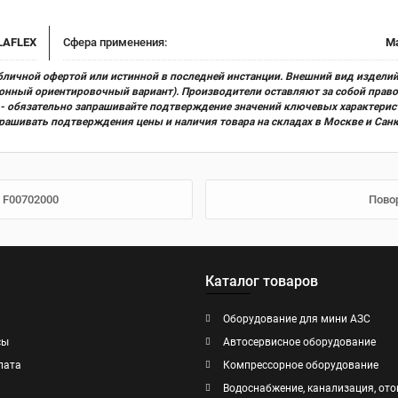
LAFLEX
Сфера применения:
М
бличной офертой или истинной в последней инстанции. Внешний вид изделий
ционный ориентировочный вариант). Производители оставляют за собой прав
х) - обязательно запрашивайте подтверждение значений ключевых характерис
прашивать подтверждения цены и наличия товара на складах в Москве и Сан
5 F00702000
Повор
Каталог товаров
Оборудование для мини АЗС
сы
Автосервисное оборудование
лата
Компрессорное оборудование
Водоснабжение, канализация, ото