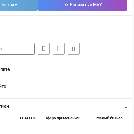
телеграм
Написать в MAX
з
няйте
йте
тики
ELAFLEX
Сфера применения:
Малый бизнес