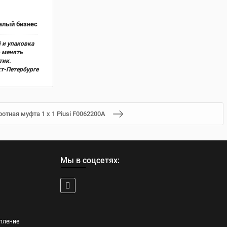
алый бизнес
 и упаковка
о менять
тик.
кт-Петербурге
отная муфта 1 х 1 Piusi F0062200A
Мы в соцсетях:
пление