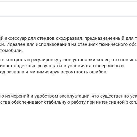
 аксессуар для стендов сход-развал, предназначенный для 
и. Идеален для использования на станциях технического об
втомобили.
ь контроль и регулировку углов установки колес, что повыш
чивает надежные результаты в условиях автосервисов и
од-развала и минимизируя вероятность ошибок.
ью измерений и удобством эксплуатации, что существенно ус
йства обеспечивают стабильную работу при интенсивной эксп