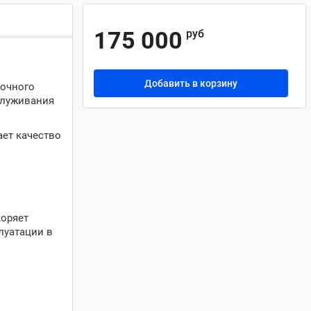
175 000
руб
Добавить в корзину
точного
служивания
ает качество
коряет
луатации в