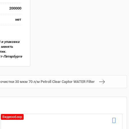
200000
нет
 и упаковка
о менять
тик.
кт-Петербурге
чистки 30 мкм 70 л/м Petroll Clear Captor WATER Filter
Видеообзор