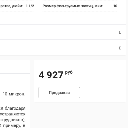
рстие, дюйм:
1 1/2
Размер фильтруемых частиц, мкм:
10
4 927
руб
Предзаказ
и 10 микрон.
ся благодаря
 устраняются
отрудников),
К примеру, в