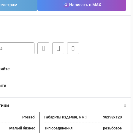
телеграм
Написать в MAX
з
няйте
йте
тики
Pressol
Габариты изделия, мм:
i
98x98x120
Малый бизнес
Тип соединения:
резьбовое