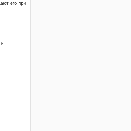
щают его при
 и