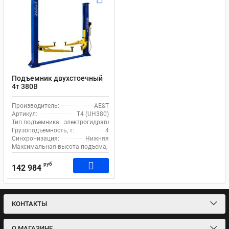
Подъемник двухстоечный
4т 380В
электрогидравлический с
нижней синхронизацией
Производитель:
AE&T
AE&T T4 (UH380)
Артикул:
T4 (UH380)
Тип подъемника:
электрогидравлический
Грузоподъемность, т:
4
Синхронизация:
Нижняя
Максимальная высота подъема, мм:
1800
руб
142 984
КОНТАКТЫ
О МАГАЗИНЕ