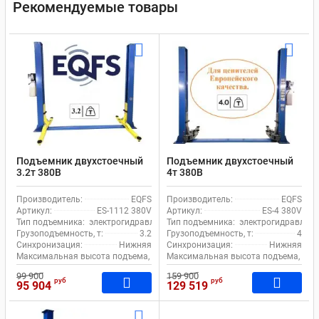
Рекомендуемые товары
Подъемник двухстоечный
Подъемник двухстоечный
3.2т 380В
4т 380В
электрогидравлический с
электрогидравлический с
нижней синхронизацией
нижней синхронизацией
Производитель:
EQFS
Производитель:
EQFS
EQFS ES-1112 380V Bucher
EQFS ES-4 380V
Артикул:
ES-1112 380V
Артикул:
ES-4 380V
Hydraulics
Тип подъемника:
электрогидравлический
Тип подъемника:
электрогидравличе
Грузоподъемность, т:
3.2
Грузоподъемность, т:
4
Синхронизация:
Нижняя
Синхронизация:
Нижняя
Максимальная высота подъема, мм:
Максимальная высота подъема, мм:
1920
99 900
159 900
руб
руб
95 904
129 519