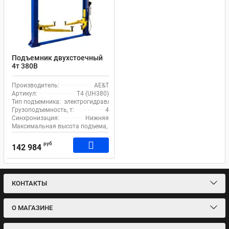
Подъемник двухстоечный
4т 380В
электрогидравлический с
нижней синхронизацией
Производитель:
AE&T
AE&T T4 (UH380)
Артикул:
T4 (UH380)
Тип подъемника:
электрогидравлический
Грузоподъемность, т:
4
Синхронизация:
Нижняя
Максимальная высота подъема, мм:
1800
руб
142 984
КОНТАКТЫ
О МАГАЗИНЕ