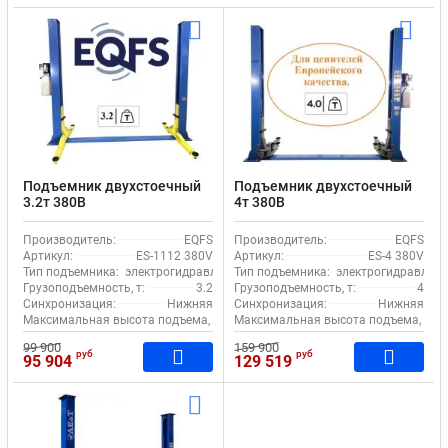
Подъемник двухстоечный
Подъемник двухстоечный
3.2т 380В
4т 380В
электрогидравлический с
электрогидравлический с
нижней синхронизацией
нижней синхронизацией
Производитель:
EQFS
Производитель:
EQFS
EQFS ES-1112 380V Bucher
EQFS ES-4 380V
Артикул:
ES-1112 380V
Артикул:
ES-4 380V
Hydraulics
Тип подъемника:
электрогидравлический
Тип подъемника:
электрогидравличе
Грузоподъемность, т:
3.2
Грузоподъемность, т:
4
Синхронизация:
Нижняя
Синхронизация:
Нижняя
Максимальная высота подъема, мм:
Максимальная высота подъема, мм:
1920
99 900
159 900
руб
руб
95 904
129 519