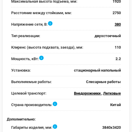
Максимальная высота подъема, мм:
1920
Расстояние между стойками, мм:
2750
i
Напряжение сети, В:
380
Тип реализации:
двухстоечный
Клиренс (высота подхвата, заезда), мм:
110
i
Мощность, кВт:
2.2
Установка:
стационарный напольный
Выполняемые работы:
Слесарные работы
Целевой транспорт:
Внедорожники
,
Легковые
i
Страна производитель:
Китай
Дополнительно:
i
Габариты изделия, мм:
3840x3420