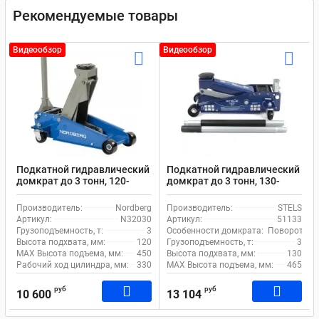
Рекомендуемые товары
Видеообзор
Видеообзор
Подкатной гидравлический
Подкатной гидравлический
домкрат до 3 тонн, 120-
домкрат до 3 тонн, 130-
450мм Nordberg N32030
465мм STELS 51133
Производитель:
Nordberg
Производитель:
STELS
Артикул:
N32030
Артикул:
51133
Грузоподъемность, т:
3
Особенности домкрата:
Поворотная 
Высота подхвата, мм:
120
Грузоподъемность, т:
3
MAX Высота подъема, мм:
450
Высота подхвата, мм:
130
Рабочий ход цилиндра, мм:
330
MAX Высота подъема, мм:
465
руб
руб
10 600
13 104