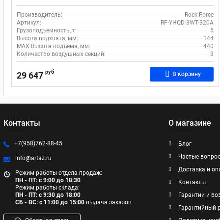
Производитель:
Rock Force
Артикул:
RF-YHQD-3WT-320A
Грузоподъемность, т:
5
Высота подхвата, мм:
144
MAX Высота подъема, мм:
440
Количество воздушных секций:
3
руб
29 647
В корзину
Контакты
О магазине
+7(958)762-88-45
Блог
Частые вопро
info@artaz.ru
Доставка и оп
Режим работы отдела продаж:
ПН - ПТ: с 9:00 до 18:30
Контакты
Режим работы склада:
ПН - ПТ: с 9:30 до 18:00
Гарантии и во
СБ - ВС: с 11:00 до 15:00
выдача заказов
Гарантийный 