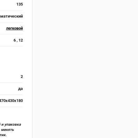
135
вматический
легковой
6 , 12
2
да
470x430x180
 и упаковка
о менять
тик.