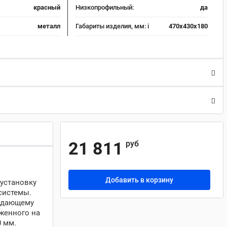
красный
Низкопрофильный:
да
металл
Габариты изделия, мм:
i
470x430x180
21 811
руб
Добавить в корзину
 установку
системы.
подающему
оженного на
 мм.