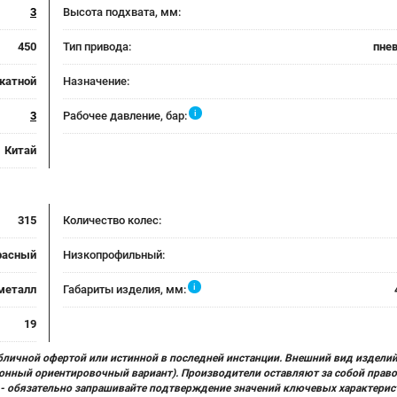
3
Высота подхвата, мм:
450
Тип привода:
пне
катной
Назначение:
i
3
Рабочее давление, бар:
Китай
315
Количество колес:
расный
Низкопрофильный:
i
металл
Габариты изделия, мм:
19
бличной офертой или истинной в последней инстанции. Внешний вид изделий
ционный ориентировочный вариант). Производители оставляют за собой прав
х) - обязательно запрашивайте подтверждение значений ключевых характерис