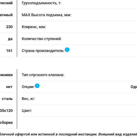
ческий
Грузоподъемность, т:
лочный
MAX Высота подъема, мм:
230
Клиренс, мм:
да
Количество ступеней:
i
161
Страна производитель:
ожники
Тип спускного клапана:
i
нет
Опции:
Од
сталь
Вес, кг:
35х120
Цвет:
 сборки
бличной офертой или истинной в последней инстанции. Внешний вид изделий