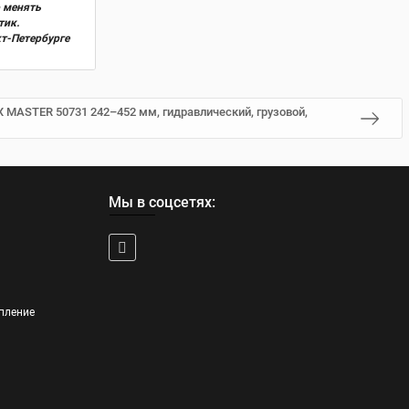
о менять
тик.
кт-Петербурге
 MASTER 50731 242–452 мм, гидравлический, грузовой,
Мы в соцсетях:
пление