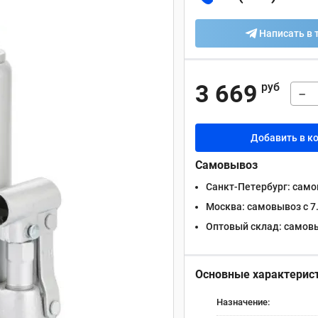
Написать в 
3 669
руб
−
Добавить в к
Самовывоз
Санкт-Петербург:
самов
Москва:
самовывоз с 7.
Оптовый склад:
самовыв
Основные характерис
Назначение: