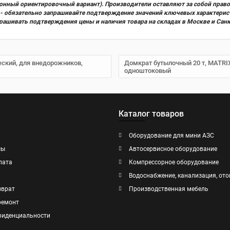
ционный ориентировочный вариант). Производители оставляют за собой прав
х) - обязательно запрашивайте подтверждение значений ключевых характерис
прашивать подтверждения цены и наличия товара на складах в Москве и Сан
еский, для внедорожников,
Домкрат бутылочный 20 т, MATRIX
одноштоковый
Каталог товаров
Оборудование для мини АЗС
сы
Автосервисное оборудование
лата
Компрессорное оборудование
Водоснабжение, канализация, ото
зврат
Производственная мебель
ремонт
фиденциальности