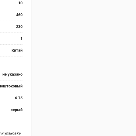
10
460
230
1
Китай
не указано
ноштоковый
6.75
серый
 и упаковка