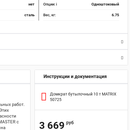
нет
Опции:
i
Одноштоковый
сталь
Вес, кг:
6.75
Инструкции и документация
Домкрат бутылочный 10 т MATRIX
50725
ьных работ.
Этих
пасности
 MASTER с
3 669
руб
ина