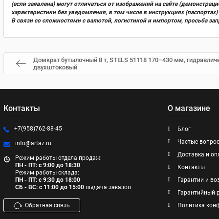
(если заявлена) могут отличаться от изображений на сайте (демонстра
характеристики без уведомления, в том числе в инструкциях (паспорта
В связи со сложностями с валютой, логистикой и импортом, просьба за
Домкрат бутылочный 8 т, STELS 51118 170–430 мм, гидравлич
двухштоковый
Контакты
О магазине
+7(958)762-88-45
Блог
Частые вопро
info@artaz.ru
Доставка и оп
Режим работы отдела продаж:
ПН - ПТ: с 9:00 до 18:30
Контакты
Режим работы склада:
ПН - ПТ: с 9:30 до 18:00
Гарантии и во
СБ - ВС: с 11:00 до 15:00
выдача заказов
Гарантийный 
Обратная связь
Политика кон