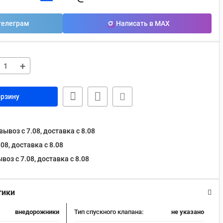
телеграм
Написать в MAX
+
орзину
ывоз с 7.08, доставка c 8.08
08, доставка c 8.08
оз с 7.08, доставка c 8.08
тики
внедорожники
Тип спускного клапана:
не указано