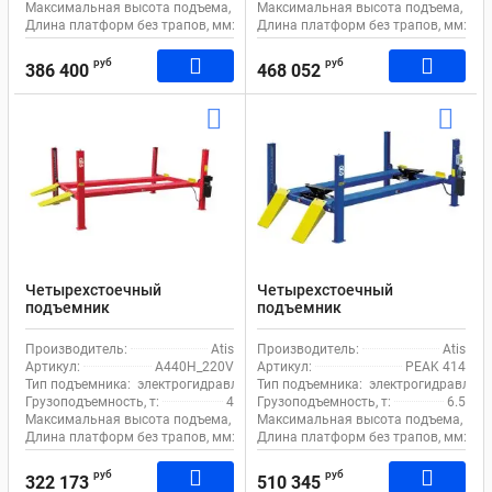
Максимальная высота подъема, мм:
Максимальная высота подъема, мм:
1700
Длина платформ без трапов, мм:
4650
Длина платформ без трапов, мм:
51
руб
руб
386 400
468 052
Четырехстоечный
Четырехстоечный
подъемник
подъемник
электрогидравлический 4т
электрогидравлический
220В Atis А440H_220V
6.5т 380В Atis PEAK 414
Производитель:
Atis
Производитель:
Atis
Артикул:
А440H_220V
Артикул:
PEAK 414
Тип подъемника:
электрогидравлический
Тип подъемника:
электрогидравличе
Грузоподъемность, т:
4
Грузоподъемность, т:
6.5
Максимальная высота подъема, мм:
Максимальная высота подъема, мм:
1872
Длина платформ без трапов, мм:
4600
Длина платформ без трапов, мм:
55
руб
руб
322 173
510 345