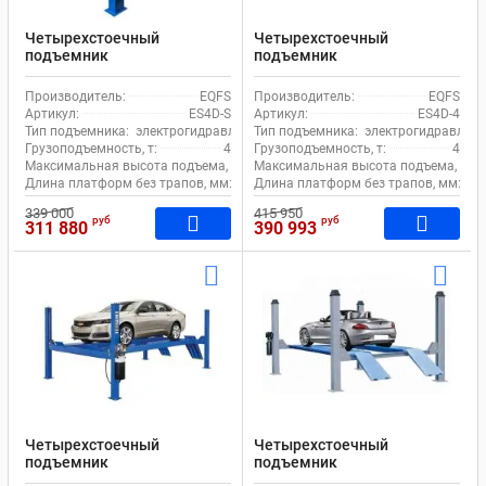
Четырехстоечный
Четырехстоечный
подъемник
подъемник
электрогидравлический 4т
электрогидравлический 4т
380В для сход-развала
380В для сход-развала
Производитель:
EQFS
Производитель:
EQFS
EQFS ES4D-S
EQFS ES4D-4 с траверсой
Артикул:
ES4D-S
Артикул:
ES4D-4
Тип подъемника:
электрогидравлический
Тип подъемника:
электрогидравличе
Грузоподъемность, т:
4
Грузоподъемность, т:
4
Максимальная высота подъема, мм:
Максимальная высота подъема, мм:
1850
Длина платформ без трапов, мм:
4130
Длина платформ без трапов, мм:
48
339 000
415 950
руб
руб
311 880
390 993
Четырехстоечный
Четырехстоечный
подъемник
подъемник
электрогидравлический 4т
электрогидравлический