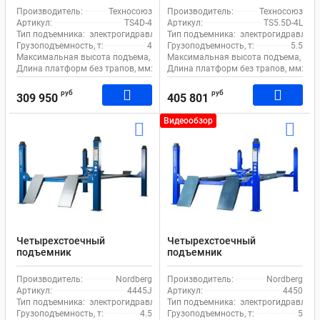
380В EQFS TS4D-4 с
5.5т 380В для сход-развала
Производитель:
Техносоюз
Производитель:
Техносоюз
траверсой
EQFS TS5.5D4-L
Артикул:
TS4D-4
Артикул:
TS5.5D-4L
Тип подъемника:
электрогидравлический
Тип подъемника:
электрогидравличе
Грузоподъемность, т:
4
Грузоподъемность, т:
5.5
Максимальная высота подъема, мм:
Максимальная высота подъема, мм:
1800
Длина платформ без трапов, мм:
4250
Длина платформ без трапов, мм:
54
руб
руб
309 950
405 801
Видеообзор
Четырехстоечный
Четырехстоечный
подъемник
подъемник
электрогидравлический
электрогидравлический 5т
4.5т 380В Nordberg 4445J с
380В для сход-развала
Производитель:
Nordberg
Производитель:
Nordberg
траверсой
Nordberg 4450 с траверсой
Артикул:
4445J
Артикул:
4450
Тип подъемника:
электрогидравлический
Тип подъемника:
электрогидравличе
Грузоподъемность, т:
4.5
Грузоподъемность, т:
5