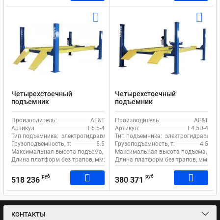
Четырехстоечный
Четырехстоечный
подъемник
подъемник
электрогидравлический
электрогидравлический
5.5т 380В для сход-развала
4.5т 380В для сход-развала
Производитель:
AE&T
Производитель:
AE&T
AE&T F5.5-4 с траверсой
AE&T F4.5D-4 с траверсой
Артикул:
F5.5-4
Артикул:
F4.5D-4
Тип подъемника:
электрогидравлический
Тип подъемника:
электрогидравличе
Грузоподъемность, т:
5.5
Грузоподъемность, т:
4.5
Максимальная высота подъема, мм:
Максимальная высота подъема, мм:
1850
Длина платформ без трапов, мм:
5160
Длина платформ без трапов, мм:
48
руб
руб
518 236
380 371
КОНТАКТЫ