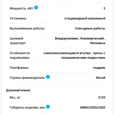
i
Мощность, кВт:
3
Установка:
стационарный напольный
Выполняемые работы:
Слесарные работы
Целевой
Внедорожники , Коммерческий ,
транспорт:
Легковые
Особенности
самосмазывающиеся втулки , тросы с
подъёмника:
гальваническим покрытием
Платформы:
гладкие
i
Страна производитель:
Китай
Дополнительно:
Вес, кг:
2125
i
Габариты изделия, мм:
6885х2303х3320