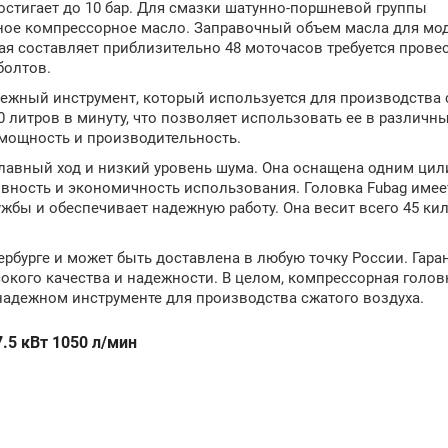
достигает до 10 бар. Для смазки шатунно-поршневой группы
ное компрессорное масло. Заправочный объем масла для мо
орая составляет приблизительно 48 моточасов требуется прове
болтов.
дежный инструмент, который используется для производства 
0 литров в минуту, что позволяет использовать ее в различн
 мощность и производительность.
лавный ход и низкий уровень шума. Она оснащена одним ци
ивность и экономичность использования. Головка Fubag имее
ужбы и обеспечивает надежную работу. Она весит всего 45 ки
ербурге и может быть доставлена в любую точку России. Гара
сокого качества и надежности. В целом, компрессорная головк
 надежном инструменте для производства сжатого воздуха.
.5 кВт 1050 л/мин