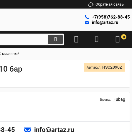
Обратная связь
+7(958)762-88-45
info@artaz.ru
0
Z, масляный
10 бар
HSC2090Z
Артикул:
Fubag
Бренд:
88-45
info@artaz.ru