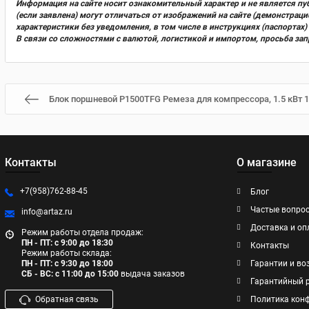
Информация на сайте носит ознакомительный характер и не является пу
(если заявлена) могут отличаться от изображений на сайте (демонстра
характеристики без уведомления, в том числе в инструкциях (паспорта
В связи со сложностями с валютой, логистикой и импортом, просьба за
Блок поршневой P1500TFG Ремеза для компрессора, 1.5 кВт 1
Контакты
О магазине
+7(958)762-88-45
Блог
Частые вопро
info@artaz.ru
Доставка и оп
Режим работы отдела продаж:
ПН - ПТ: с 9:00 до 18:30
Контакты
Режим работы склада:
ПН - ПТ: с 9:30 до 18:00
Гарантии и во
СБ - ВС: с 11:00 до 15:00
выдача заказов
Гарантийный 
Обратная связь
Политика кон