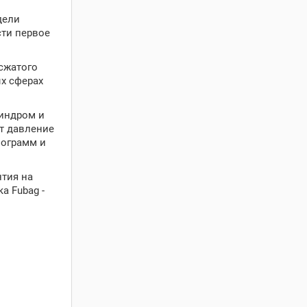
дели
сти первое
сжатого
ых сферах
линдром и
т давление
лограмм и
нтия на
а Fubag -