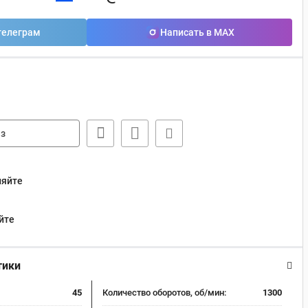
телеграм
Написать в MAX
з
няйте
йте
тики
45
Количество оборотов, об/мин:
1300