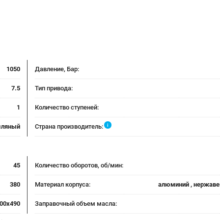
1050
Давление, Бар:
7.5
Тип привода:
1
Количество ступеней:
i
сляный
Страна производитель:
45
Количество оборотов, об/мин:
380
Материал корпуса:
алюминий , нержав
00x490
Заправочный объем масла: