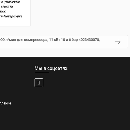
 и упаковка
о менять
тик.
кт-Петербурге
0 л/мин для компрессора, 11 кВт 10 и 6 бар 4023430070,
Мы в соцсетях:
пление