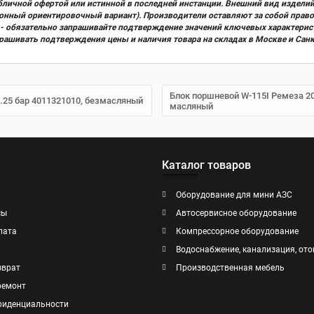
бличной офертой или истинной в последней инстанции. Внешний вид изделий
ционный ориентировочный вариант). Производители оставляют за собой прав
х) - обязательно запрашивайте подтверждение значений ключевых характерис
прашивать подтверждения цены и наличия товара на складах в Москве и Сан
Блок поршневой W-115I Ремеза 200
.25 бар 4011321010, безмасляный
масляный
Каталог товаров
Оборудование для мини АЗС
сы
Автосервисное оборудование
лата
Компрессорное оборудование
Водоснабжение, канализация, ото
зврат
Производственная мебель
ремонт
фиденциальности