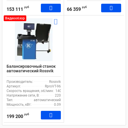
руб
руб
153 111
66 359
Видеообзор
Балансировочный станок
автоматический Rossvik
RproVT-96 до 75 кг
Производитель:
Rossvik
Артикул:
RproVT-96
Скорость вращения, об/мин:
140
Напряжение сети, В:
220
Тип:
автоматический
Мощность, кВт:
0.09
руб
199 200