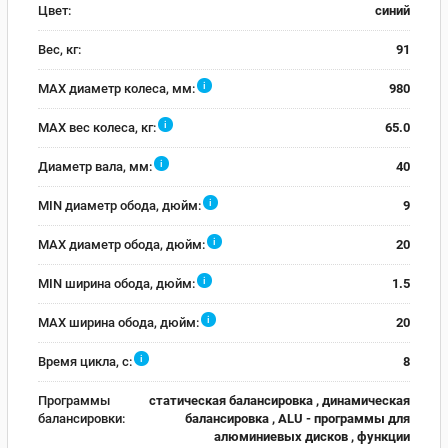
Цвет:
синий
Вес, кг:
91
i
MAX диаметр колеса, мм:
980
i
MAX вес колеса, кг:
65.0
i
Диаметр вала, мм:
40
i
MIN диаметр обода, дюйм:
9
i
MAX диаметр обода, дюйм:
20
i
MIN ширина обода, дюйм:
1.5
i
MAX ширина обода, дюйм:
20
i
Время цикла, с:
8
Программы
статическая балансировка , динамическая
балансировки:
балансировка , ALU - программы для
алюминиевых дисков , функции