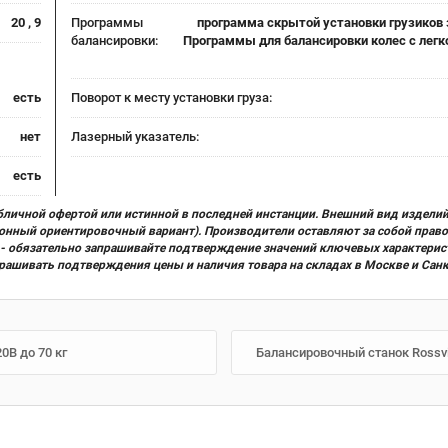
20 , 9
Программы
программа скрытой установки грузиков 
балансировки:
Программы для балансировки колес с лег
есть
Поворот к месту установки груза:
нет
Лазерный указатель:
есть
бличной офертой или истинной в последней инстанции. Внешний вид изделий
ционный ориентировочный вариант). Производители оставляют за собой прав
х) - обязательно запрашивайте подтверждение значений ключевых характерис
прашивать подтверждения цены и наличия товара на складах в Москве и Сан
B до 70 кг
Балансировочный станок Rossvik