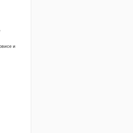
е
рвисе и