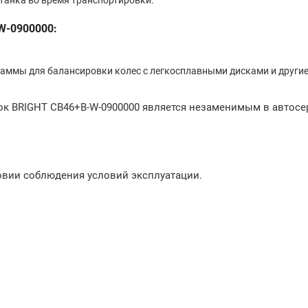
танка во время транспортировки.
W-0900000:
раммы для балансировки колес с легкосплавными дисками и други
ок BRIGHT CB46+B-W-0900000 является незаменимым в автосе
ловии соблюдения условий эксплуатации.