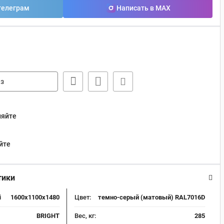
телеграм
Написать в MAX
з
няйте
йте
тики
i
1600x1100x1480
Цвет:
темно-серый (матовый) RAL7016D
BRIGHT
Вес, кг:
285