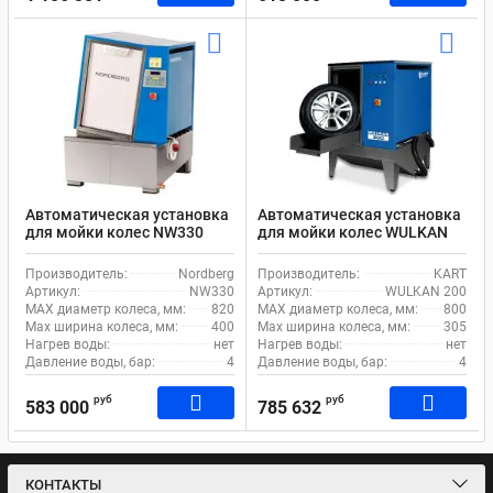
Автоматическая установка
Автоматическая установка
для мойки колес NW330
для мойки колес WULKAN
Nordberg ширина колеса до
200 KART ширина колеса до
400мм
305мм
Производитель:
Nordberg
Производитель:
KART
Артикул:
NW330
Артикул:
WULKAN 200
MAX диаметр колеса, мм:
820
MAX диаметр колеса, мм:
800
Max ширина колеса, мм:
400
Max ширина колеса, мм:
305
Нагрев воды:
нет
Нагрев воды:
нет
Давление воды, бар:
4
Давление воды, бар:
4
руб
руб
583 000
785 632
КОНТАКТЫ