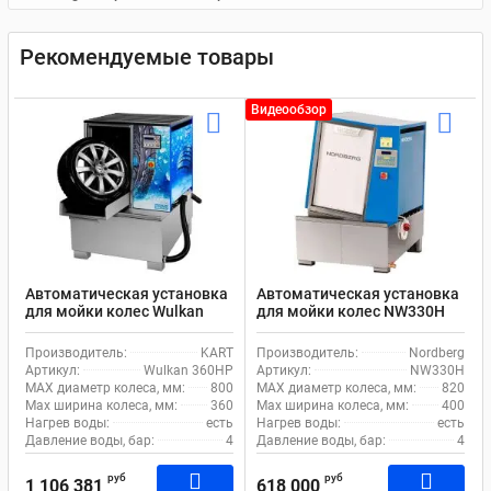
Рекомендуемые товары
Видеообзор
Автоматическая установка
Автоматическая установка
для мойки колес Wulkan
для мойки колес NW330H
360HP KART с нагревом
Nordberg с нагревом воды
воды ширина колеса до
ширина колеса до 400мм
Производитель:
KART
Производитель:
Nordberg
360мм
Артикул:
Wulkan 360HP
Артикул:
NW330H
MAX диаметр колеса, мм:
800
MAX диаметр колеса, мм:
820
Max ширина колеса, мм:
360
Max ширина колеса, мм:
400
Нагрев воды:
есть
Нагрев воды:
есть
Давление воды, бар:
4
Давление воды, бар:
4
руб
руб
1 106 381
618 000