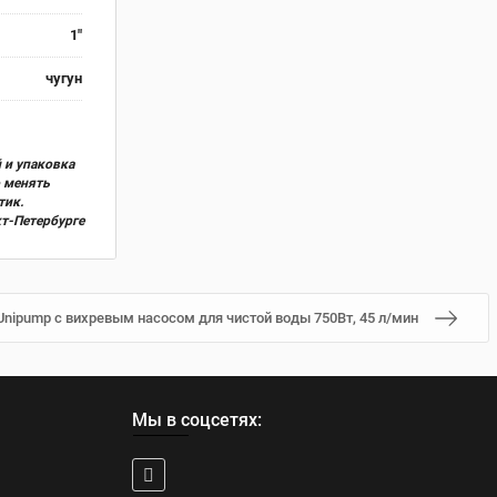
1"
чугун
 и упаковка
о менять
тик.
кт-Петербурге
Unipump с вихревым насосом для чистой воды 750Вт, 45 л/мин
Мы в соцсетях: