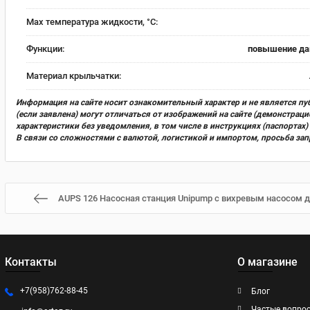
Мах температура жидкости, °С:
Функции:
повышение да
Материал крыльчатки:
Информация на сайте носит ознакомительный характер и не является пу
(если заявлена) могут отличаться от изображений на сайте (демонстра
характеристики без уведомления, в том числе в инструкциях (паспорта
В связи со сложностями с валютой, логистикой и импортом, просьба за
AUPS 126 Насосная станция Unipump с вихревым насосом дл
Контакты
О магазине
+7(958)762-88-45
Блог
Частые вопро