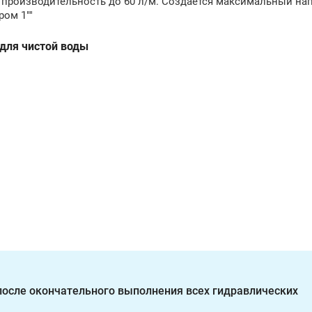
 производительность до 60 л/м. Создается максимальный нап
ом 1""
для чистой воды
осле окончательного выполнения всех гидравлических