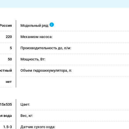
i
Россия
Модельный ряд:
220
Механизм насоса:
5
Производительность до, л/м:
50
Мощность, Вт:
остный
Объем гидроаккумулятора, л:
нет
15x535
Цвет:
ая вода
Вес, кг:
1.5-3
Датчик сухого хода: