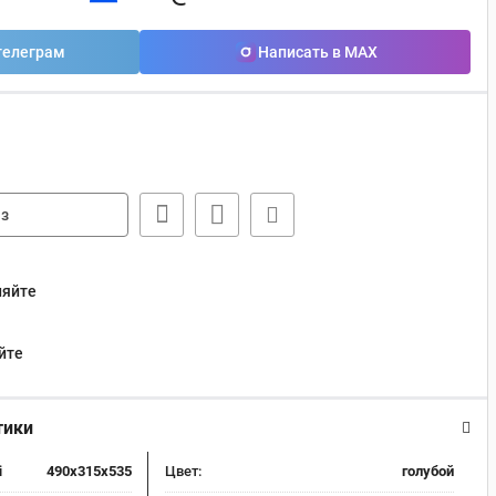
телеграм
Написать в MAX
з
няйте
йте
тики
i
490x315x535
Цвет:
голубой