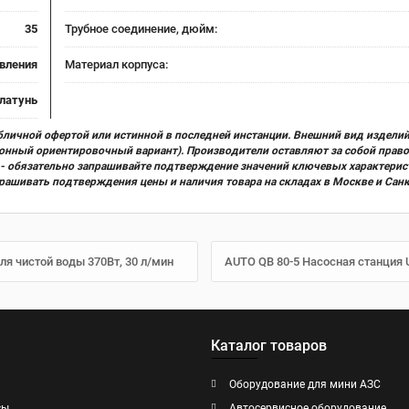
35
Трубное соединение, дюйм:
вления
Материал корпуса:
латунь
бличной офертой или истинной в последней инстанции. Внешний вид изделий
ционный ориентировочный вариант). Производители оставляют за собой прав
х) - обязательно запрашивайте подтверждение значений ключевых характерис
прашивать подтверждения цены и наличия товара на складах в Москве и Сан
я чистой воды 370Вт, 30 л/мин
AUTO QB 80-5 Насосная станция 
Каталог товаров
Оборудование для мини АЗС
сы
Автосервисное оборудование