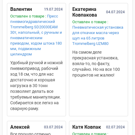
Валентин
Екатерина
19.07.2024
04.07.2024
Ковпакова
Оставлен о товаре :
Пресс
пневмогидравлический
Оставлен о товаре :
Trommelberg SD20030EAM
Пневматическая установка
30т, напольный, с ручным и
для откачки масла через
пневматическим
щуп на 65 литров
приводом, ходом штока 180
Trommelberg UZM80
мм, подвижным
На самом деле
цилиндром
прекрасная установка,
Удобный ручной и ножной
взяла-то, по факту,
пневмопривод, рабочий
случайно. Но на все 100
ход 18 см, что для нас
процентов не жалею!
достаточно и хорошая
нагрузка в 30 тонн
позволяет делать все
требуемые манипуляции.
Собирается все легко на
сварную раму.
Алексей
Катя Ковпак
03.07.2024
02.07.2024
Все прошло отлично,
Оставлен о товаре :