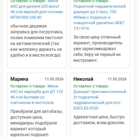
Оставлен о товаре :
Мини
Оставлен о товаре :
АЗС для дизеля 220 вольт
Подкатной гидравлический
40 л/м еврокуб для топлива
домкрат до 3 тонн, 135-
MTM1000-220-40
495мм с педалью и
поворотной рукоятью AE&T
обычная дешевая
T31101A
заправка для погрузчика,
За свою цену отличный
позже поменяем пистолет
вариант, производитель
на автоматический (так
уже зарекомендовал
как железяку держать не
себя, беру не первый их
удобно и в масле всегда)
инструмент.
Марина
Николай
11.05.2026
11.05.2026
Оставлен о товаре :
Мини
Оставлен о товаре :
АЗС из еврокуба для ДТ 12V
Домкрат трансмиссионный
40 л/м бытовая со
2т подкатной
счетчиком в пистолете
гидравлический для кпп
EQFS ES-0720
Приобрели для автобазы,
Адекватная цена, быстро
доступная цена,
доставили, всем доволен.
менеджеры подобрали
вариант который
идеально подошел.