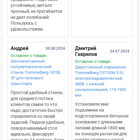
устойчивые, металл
прочный, не прогибается
не дает колебаний.
Пользуюсь с
удовольствием.
Андрей
Дмитрий
30.08.2024
24.07.2024
Гаврилов
Оставлен о товаре :
Шиномонтажный
Оставлен о товаре :
полуавтоматический
Двухстоечный подъемник
станок Trommelberg 1810E
Trommelberg TST55W 5.5т,
3P для легкового
электрогидравлический,
транспорта
380В, с нижней
синхронизацией, 110-1905
Простой удобный станок,
мм
для среднего потока
Установили мне
клиентов самое то что
подъемник на
надо, достаточно быстро
подготовленное бетонное
справляется со своей
основание с длинными
задачей. Педали удобные,
лапами длиной 1800 мм,
поворачиваемый стол
он оснащен рычагом для
идеально, фиксирует
снятия стопора с одной