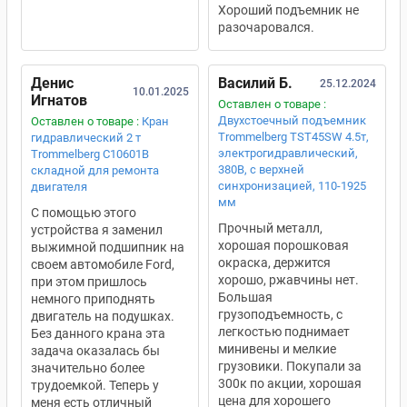
Хороший подъемник не
разочаровался.
Денис
Василий Б.
25.12.2024
10.01.2025
Игнатов
Оставлен о товаре :
Двухстоечный подъемник
Оставлен о товаре :
Кран
Trommelberg TST45SW 4.5т,
гидравлический 2 т
электрогидравлический,
Trommelberg C10601B
380В, с верхней
складной для ремонта
синхронизацией, 110-1925
двигателя
мм
С помощью этого
Прочный металл,
устройства я заменил
хорошая порошковая
выжимной подшипник на
окраска, держится
своем автомобиле Ford,
хорошо, ржавчины нет.
при этом пришлось
Большая
немного приподнять
грузоподъемность, с
двигатель на подушках.
легкостью поднимает
Без данного крана эта
минивены и мелкие
задача оказалась бы
грузовики. Покупали за
значительно более
300к по акции, хорошая
трудоемкой. Теперь у
цена для хорошего
меня есть отличный