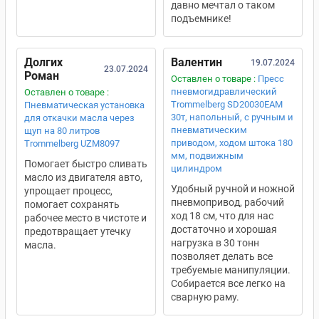
давно мечтал о таком
подъемнике!
Долгих
Валентин
19.07.2024
23.07.2024
Роман
Оставлен о товаре :
Пресс
пневмогидравлический
Оставлен о товаре :
Trommelberg SD20030EAM
Пневматическая установка
30т, напольный, с ручным и
для откачки масла через
пневматическим
щуп на 80 литров
приводом, ходом штока 180
Trommelberg UZM8097
мм, подвижным
Помогает быстро сливать
цилиндром
масло из двигателя авто,
Удобный ручной и ножной
упрощает процесс,
пневмопривод, рабочий
помогает сохранять
ход 18 см, что для нас
рабочее место в чистоте и
достаточно и хорошая
предотвращает утечку
нагрузка в 30 тонн
масла.
позволяет делать все
требуемые манипуляции.
Собирается все легко на
сварную раму.