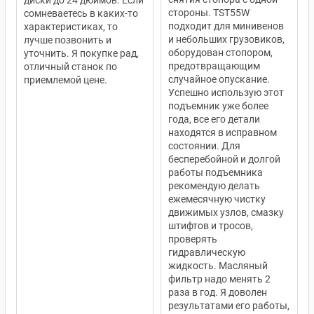
диски до 24 дюймов. Если
стороны. TST55W
сомневаетесь в каких-то
подходит для минивенов
характеристиках, то
и небольших грузовиков,
лучше позвонить и
оборудован стопором,
уточнить. Я покупке рад,
предотвращающим
отличный станок по
случайное опускание.
приемлемой цене.
Успешно использую этот
подъемник уже более
года, все его детали
находятся в исправном
состоянии. Для
бесперебойной и долгой
работы подъемника
рекомендую делать
ежемесячную чистку
движимых узлов, смазку
штифтов и тросов,
проверять
гидравлическую
жидкость. Масляный
фильтр надо менять 2
раза в год. Я доволен
результатами его работы,