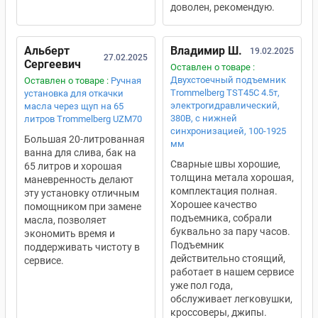
доволен, рекомендую.
Альберт
Владимир Ш.
19.02.2025
27.02.2025
Сергеевич
Оставлен о товаре :
Двухстоечный подъемник
Оставлен о товаре :
Ручная
Trommelberg TST45C 4.5т,
установка для откачки
электрогидравлический,
масла через щуп на 65
380В, с нижней
литров Trommelberg UZM70
синхронизацией, 100-1925
Большая 20-литрованная
мм
ванна для слива, бак на
Сварные швы хорошие,
65 литров и хорошая
толщина метала хорошая,
маневренность делают
комплектация полная.
эту установку отличным
Хорошее качество
помощником при замене
подъемника, собрали
масла, позволяет
буквально за пару часов.
экономить время и
Подъемник
поддерживать чистоту в
действительно стоящий,
сервисе.
работает в нашем сервисе
уже пол года,
обслуживает легковушки,
кроссоверы, джипы.