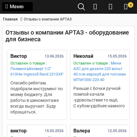
0
Меню
Главная
Отзывы о компании АРТАЗ
Отзывы о компании АРТАЗ - оборудование
для бизнеса
Виктор
Николай
13.06.2026
15.05.2026
Оставлен о товаре :
Оставлен о товаре :
Мини
Пневмогайковерт 1/2"
АЗС для дизеля 220 вольт
610Нм Ingersoll Rand 231GXP
40 л/м еврокуб для топлива
MTM1000-220-40
Спасибо ребятам,
Раньше с бочки ручной
подобрали инструмент по
помпой качали
моему бюджету. Для
-удовольствие то ещё,
работы в шиномонтаже
С кубом удобнее намного
всегда выручает. Буду
обращаться.
виктор
Валера
15.05.2026
12.05.2026