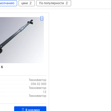
молчанию
цене
По популярности
 6
Техновектор
056 02 000
Техновектор
12
Техновектор
В корзину