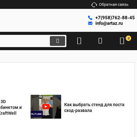
Обратная связь
+7(958)762-88-45
info@artaz.ru
0
 3D
Как выбрать стенд для поста
абинетом и
сход-развала
raftWell