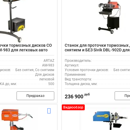
очки тормозных дисков СО
Станок для проточки тормозных
M-983 для легковых авто
снятием и БЕЗ Sivik DBL-902D дл
авто
ARTAZ
Производитель:
AM-983
Артикул:
исков:
Без снятия, Со снятием
Условия проточки дисков:
Без сняти
Для дисков
Применение:
легковой
Вид транспорта:
КА до, мм:
500
Толщина диска, мм:
руб
236 900
Предзаказ
Пр
Видеообзор