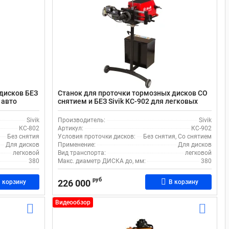
дисков БЕЗ
Станок для проточки тормозных дисков СО
 авто
снятием и БЕЗ Sivik КС-902 для легковых
авто
Sivik
Производитель:
Sivik
КС-802
Артикул:
КС-902
Без снятия
Условия проточки дисков:
Без снятия, Со снятием
Для дисков
Применение:
Для дисков
легковой
Вид транспорта:
легковой
380
Макс. диаметр ДИСКА до, мм:
380
руб
226 000
 корзину
В корзину
Видеообзор