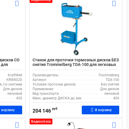
Видеообзор
 дисков СО
Станок для проточки тормозных дисков БЕЗ
 для
снятия Trommelberg TDA-100 для легковых
авто
KraftWell
Производитель:
Trommelberg
KRW802D
Артикул:
TDA-100
я, Со снятием
Условия проточки дисков:
Без снятия
Для дисков
Применение:
Для дисков
легковой
Вид транспорта:
легковой
450
Макс. диаметр ДИСКА до, мм:
400
руб
204 146
 корзину
В корзину
Видеообзор