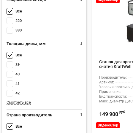
Видеообзор
Все
220
380
Толщина диска, мм
Все
Станок для прот
39
снятия KraftWel
40
Производитель:
Артикул:
41
Условия проточки д
Применение:
42
Вид транспорта:
Макс. диаметр ДИС
Смотреть все
руб
149 900
Страна производитель
Видеообзор
Все