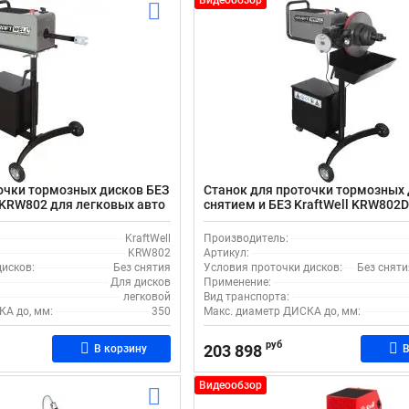
Видеообзор
очки тормозных дисков БЕЗ
Станок для проточки тормозных
l KRW802 для легковых авто
снятием и БЕЗ KraftWell KRW802D
легковых авто
KraftWell
Производитель:
KRW802
Артикул:
исков:
Без снятия
Условия проточки дисков:
Без сняти
Для дисков
Применение:
легковой
Вид транспорта:
КА до, мм:
350
Макс. диаметр ДИСКА до, мм:
руб
203 898
В корзину
В
Видеообзор