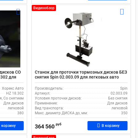
Видеообзор
 дисков СО
Станок для проточки тормозных дисков БЕЗ
.302 для
снятия Spin 02.003.09 для легковых авто
Хорекс Авто
Производитель:
Spin
HZ 18.302
Артикул:
02.003.09
я, Со снятием
Условия проточки дисков:
Без снятия
Для дисков
Применение:
Для дисков
легковой
Вид транспорта:
легковой
380
Макс. диаметр ДИСКА до, мм:
350
руб
364 560
 корзину
В корзину