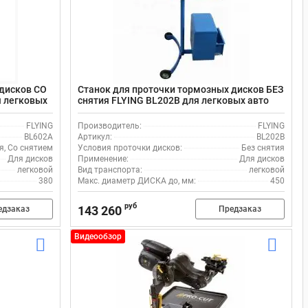
 дисков СО
Станок для проточки тормозных дисков БЕЗ
я легковых
снятия FLYING BL202B для легковых авто
FLYING
Производитель:
FLYING
BL602A
Артикул:
BL202B
я, Со снятием
Условия проточки дисков:
Без снятия
Для дисков
Применение:
Для дисков
легковой
Вид транспорта:
легковой
380
Макс. диаметр ДИСКА до, мм:
450
руб
143 260
едзаказ
Предзаказ
Видеообзор