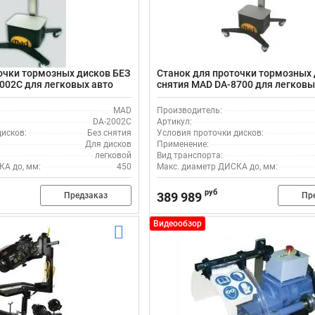
очки тормозных дисков БЕЗ
Станок для проточки тормозных 
002C для легковых авто
снятия MAD DA-8700 для легковы
MAD
Производитель:
DA-2002C
Артикул:
исков:
Без снятия
Условия проточки дисков:
Для дисков
Применение:
легковой
Вид транспорта:
КА до, мм:
450
Макс. диаметр ДИСКА до, мм:
руб
389 989
Предзаказ
Пр
Видеообзор