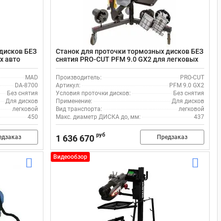
дисков БЕЗ
Станок для проточки тормозных дисков БЕЗ
х авто
снятия PRO-CUT PFM 9.0 GX2 для легковых
авто
MAD
Производитель:
PRO-CUT
DA-8700
Артикул:
PFM 9.0 GX2
Без снятия
Условия проточки дисков:
Без снятия
Для дисков
Применение:
Для дисков
легковой
Вид транспорта:
легковой
450
Макс. диаметр ДИСКА до, мм:
437
руб
1 636 670
едзаказ
Предзаказ
Видеообзор