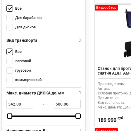
Видеообзор
Все
Для барабанов
Для дисков
Вид транспорта
Все
легковой
Станок для прот
грузовой
снятия AE&T AM-
коммерческий
Производитель:
Артикул:
Макс. диаметр ДИСКА до, мм
Условия проточки д
Применение:
Вид транспорта:
-
Макс. диаметр ДИС
руб
189 990
Напряжение сети, В