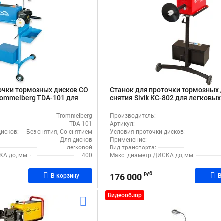
очки тормозных дисков СО
Станок для проточки тормозных 
rommelberg TDA-101 для
снятия Sivik КС-802 для легковых
Trommelberg
Производитель:
TDA-101
Артикул:
исков:
Без снятия, Со снятием
Условия проточки дисков:
Для дисков
Применение:
легковой
Вид транспорта:
КА до, мм:
400
Макс. диаметр ДИСКА до, мм:
руб
176 000
В корзину
В
Видеообзор