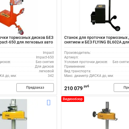
очки тормозных дисков БЕЗ
Станок для проточки тормозных
pact-650 для легковых авто
снятием и БЕЗ FLYING BL602A дл
авто
Impact
Производитель:
Impact-650
Артикул:
исков:
Без снятия
Условия проточки дисков:
Без сняти
Для дисков
Применение:
легковой
Вид транспорта:
КА до, мм:
342
Макс. диаметр ДИСКА до, мм:
руб
210 079
Предзаказ
Пр
Видеообзор