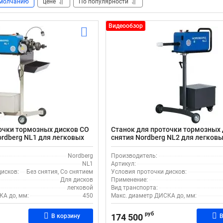
молчанию
цене
По популярности
Видеообзор
очки тормозных дисков СО
Станок для проточки тормозных 
ordberg NL1 для легковых
снятия Nordberg NL2 для легковы
Nordberg
Производитель:
NL1
Артикул:
исков:
Без снятия, Со снятием
Условия проточки дисков:
Для дисков
Применение:
легковой
Вид транспорта:
КА до, мм:
450
Макс. диаметр ДИСКА до, мм:
руб
174 500
В корзину
В