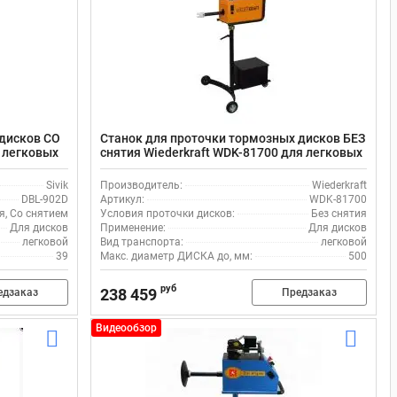
 дисков СО
Станок для проточки тормозных дисков БЕЗ
я легковых
снятия Wiederkraft WDK-81700 для легковых
авто
Sivik
Производитель:
Wiederkraft
DBL-902D
Артикул:
WDK-81700
я, Со снятием
Условия проточки дисков:
Без снятия
Для дисков
Применение:
Для дисков
легковой
Вид транспорта:
легковой
39
Макс. диаметр ДИСКА до, мм:
500
руб
238 459
едзаказ
Предзаказ
Видеообзор