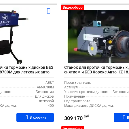
Видеообзор
очки тормозных дисков БЕЗ
Станок для проточки тормозных
8700M для легковых авто
снятием и БЕЗ Хорекс Авто HZ 18
легковых авто
AE&T
Производитель:
AM-8700M
Артикул:
исков:
Без снятия
Условия проточки дисков:
Без сняти
Для дисков
Применение:
легковой
Вид транспорта:
КА до, мм:
400
Макс. диаметр ДИСКА до, мм:
руб
309 170
В корзину
В