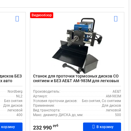
Видеообзор
дисков БЕЗ
Станок для проточки тормозных дисков СО
х авто
снятием и БЕЗ AE&T AM-983M для легковых
авто
Nordberg
Производитель:
AE&T
NL2
Артикул:
AM-983M
Без снятия
Условия проточки дисков:
Без снятия, Со снятием
Для дисков
Применение:
Для дисков
легковой
Вид транспорта:
легковой
400
Макс. диаметр ДИСКА до, мм:
500
руб
232 990
 корзину
В корзину