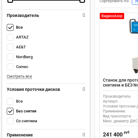
Сортировать по:
у
Производитель
Видеообзор
Все
ARTAZ
AE&T
Nordberg
Comec
Смотреть все
Станок для прот
снятием и БЕЗ N
Условия проточки дисков
авто
Производитель:
Все
Артикул:
Условия проточки д
Без снятия
Применение:
Вид транспорта:
Со снятием
Макс. диаметр ДИС
руб
241 400
Применение