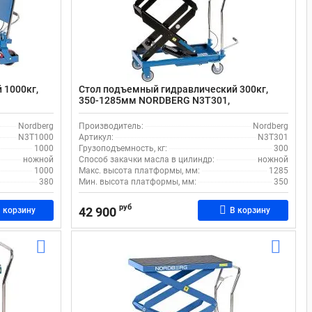
 1000кг,
Стол подъемный гидравлический 300кг,
,
350-1285мм NORDBERG N3T301,
передвижной, двойные ножницы
Nordberg
Производитель:
Nordberg
N3T1000
Артикул:
N3T301
1000
Грузоподъемность, кг:
300
ножной
Способ закачки масла в цилиндр:
ножной
1000
Макс. высота платформы, мм:
1285
380
Мин. высота платформы, мм:
350
руб
42 900
 корзину
В корзину