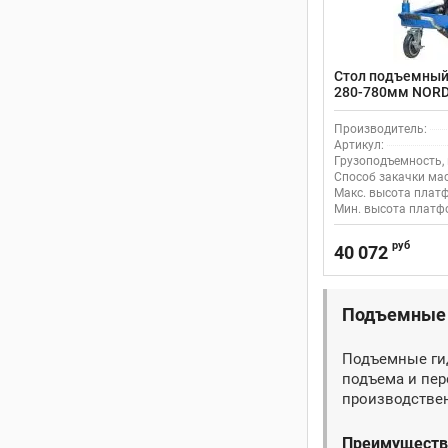
Стол подъемный 
280-780мм NORD
передвижной
Производитель:
Артикул:
Грузоподъемность, 
Способ закачки мас
Макс. высота плат
Мин. высота платф
руб
40 072
Подъемные 
Подъемные гид
подъема и пер
производствен
Преимущества