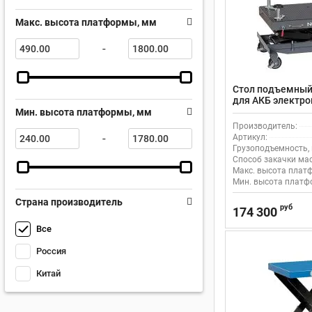
Макс. высота платформы, мм
-
Стол подъемный
для АКБ электр
NORDBERG N3T10
Мин. высота платформы, мм
двойные ножни
Производитель:
-
Артикул:
Грузоподъемность, 
Способ закачки мас
Макс. высота плат
Мин. высота платф
Страна производитель
руб
174 300
Все
Россия
Китай