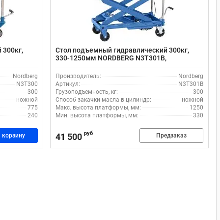
 300кг,
Стол подъемный гидравлический 300кг,
330-1250мм NORDBERG N3T301B,
передвижной
Nordberg
Производитель:
Nordberg
N3T300
Артикул:
N3T301B
300
Грузоподъемность, кг:
300
ножной
Способ закачки масла в цилиндр:
ножной
775
Макс. высота платформы, мм:
1250
240
Мин. высота платформы, мм:
330
руб
41 500
 корзину
Предзаказ