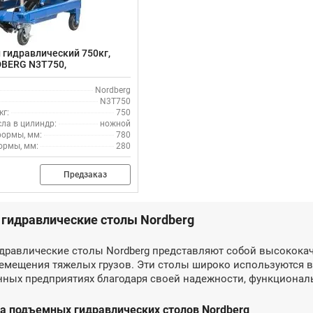
гидравлический 750кг,
BERG N3T750,
Nordberg
N3T750
кг:
750
ла в цилиндр:
ножной
формы, мм:
780
ормы, мм:
280
Предзаказ
гидравлические столы Nordberg
равлические столы Nordberg представляют собой высококач
емещения тяжелых грузов. Эти столы широко используются в 
ных предприятиях благодаря своей надежности, функциональ
 подъемных гидравлических столов Nordberg