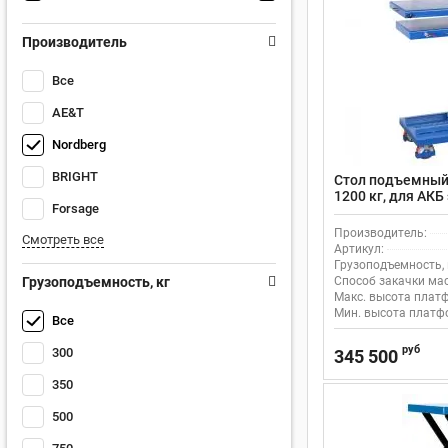
Производитель
Все
AE&T
Nordberg
BRIGHT
Стол подъемный
1200 кг, для АК
Forsage
1800мм Nordber
Производитель:
Смотреть все
Артикул:
Грузоподъемность, 
Грузоподъемность, кг
Способ закачки мас
Макс. высота плат
Мин. высота платф
Все
руб
300
345 500
350
500