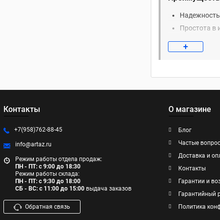
Надежность 
Простота в 
грузы на ну
+
Безопаснос
персонала.
Универсальн
эксплуатац
Области при
Контакты
О магазине
Автосервисы
технические
+7(958)762-88-45
Блог
Производств
Частые вопро
info@artaz.ru
процессы.
Доставка и оп
Режим работы отдела продаж:
Склады и ло
ПН - ПТ: с 9:00 до 18:30
Контакты
Мастерские 
Режим работы склада:
ПН - ПТ: с 9:30 до 18:00
Гарантии и во
СБ - ВС: с 11:00 до 15:00
выдача заказов
Почему выби
Гарантийный 
Обратная связь
Политика кон
Качество и 