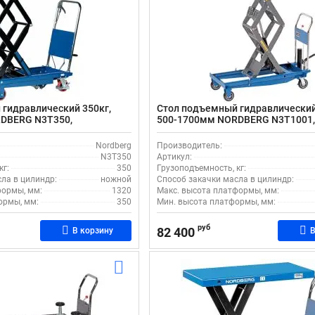
гидравлический 350кг,
Стол подъемный гидравлический
DBERG N3T350,
500-1700мм NORDBERG N3T1001
передвижной, двойные ножницы
Nordberg
Производитель:
N3T350
Артикул:
кг:
350
Грузоподъемность, кг:
ла в цилиндр:
ножной
Способ закачки масла в цилиндр:
формы, мм:
1320
Макс. высота платформы, мм:
ормы, мм:
350
Мин. высота платформы, мм:
руб
82 400
В корзину
В