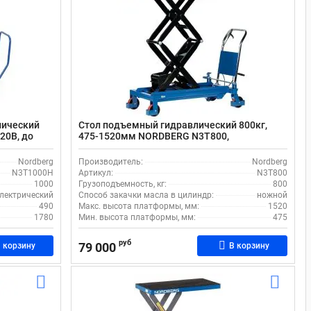
лический
Стол подъемный гидравлический 800кг,
20В, до
475-1520мм NORDBERG N3T800,
передвижной
Nordberg
Производитель:
Nordberg
N3T1000H
Артикул:
N3T800
1000
Грузоподъемность, кг:
800
лектрический
Способ закачки масла в цилиндр:
ножной
490
Макс. высота платформы, мм:
1520
1780
Мин. высота платформы, мм:
475
руб
79 000
 корзину
В корзину