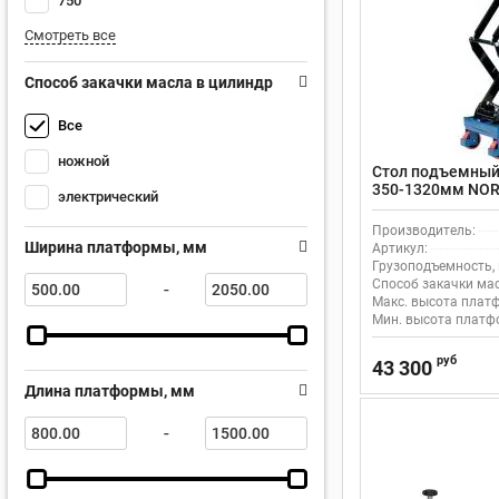
750
Смотреть все
Способ закачки масла в цилиндр
Все
ножной
Стол подъемный 
350-1320мм NOR
электрический
передвижной
Производитель:
Ширина платформы, мм
Артикул:
Грузоподъемность, 
Способ закачки мас
-
Макс. высота плат
Мин. высота платф
руб
43 300
Длина платформы, мм
-