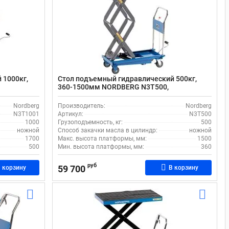
 1000кг,
Стол подъемный гидравлический 500кг,
,
360-1500мм NORDBERG N3T500,
передвижной, двойные ножницы
Nordberg
Производитель:
Nordberg
N3T1001
Артикул:
N3T500
1000
Грузоподъемность, кг:
500
ножной
Способ закачки масла в цилиндр:
ножной
1700
Макс. высота платформы, мм:
1500
500
Мин. высота платформы, мм:
360
руб
59 700
 корзину
В корзину