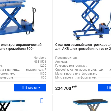
 электрогидравлический
Стол подъемный электрогидрав
Б электромобиля 800-
для АКБ электромобиля от сети 2
g N3T1501
1000 кг NORDBERG N3T1000H
Nordberg
Производитель:
N3T1501
Артикул:
кг:
1200
Грузоподъемность, кг:
ла в цилиндр:
электрический
Способ закачки масла в цилиндр:
э
формы, мм:
1800
Макс. высота платформы, мм:
ормы, мм:
800
Мин. высота платформы, мм:
руб
224 700
В корзину
В