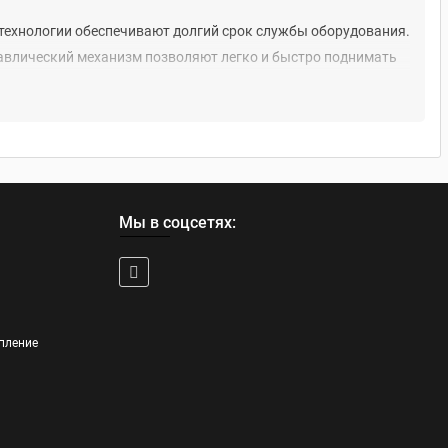
технологии обеспечивают долгий срок службы оборудования.
авлический механизм позволяют легко и быстро поднимать
лируемый спуск платформы и обеспечивают защиту
ть оптимальное решение для различных задач и условий
Мы в соцсетях:
подъема автомобилей и их узлов, облегчая ремонтные и
риалов и комплектующих, ускоряя производственные
гих грузов по рабочим зонам.
пление
, повышая безопасность и эффективность труда.
 строгих стандартов качества, что обеспечивает их