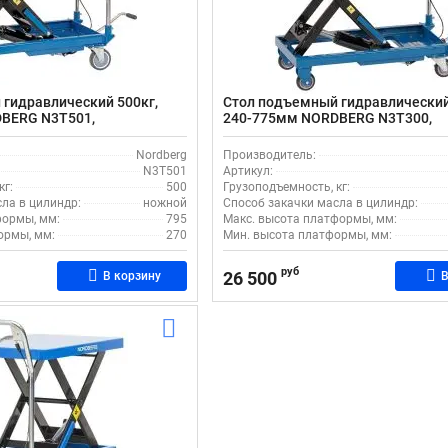
гидравлический 500кг,
Стол подъемный гидравлический
BERG N3T501,
240-775мм NORDBERG N3T300,
передвижной
Nordberg
Производитель:
N3T501
Артикул:
кг:
500
Грузоподъемность, кг:
ла в цилиндр:
ножной
Способ закачки масла в цилиндр:
формы, мм:
795
Макс. высота платформы, мм:
ормы, мм:
270
Мин. высота платформы, мм:
руб
26 500
В корзину
В