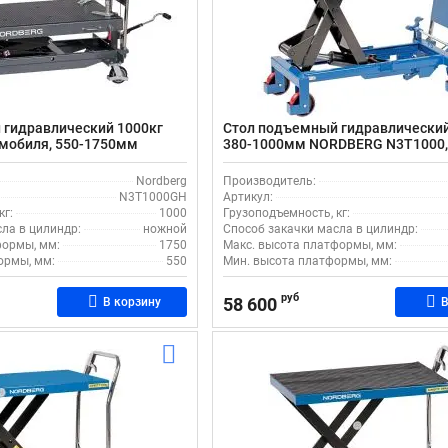
 гидравлический 1000кг
Стол подъемный гидравлический
омобиля, 550-1750мм
380-1000мм NORDBERG N3T1000
00GH, передвижной,
передвижной
цы
Nordberg
Производитель:
N3T1000GH
Артикул:
кг:
1000
Грузоподъемность, кг:
ла в цилиндр:
ножной
Способ закачки масла в цилиндр:
формы, мм:
1750
Макс. высота платформы, мм:
ормы, мм:
550
Мин. высота платформы, мм:
руб
58 600
В корзину
В